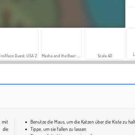
L
Trollface Quest: USA 2
Masha and the Bear: Meadows
Scala 40
Farm Merge Valley
Harvest Honors
e mit
Benutze die Maus, um die Katzen über die Kiste zu hal
 die
Tippe, um sie fallen zu lassen