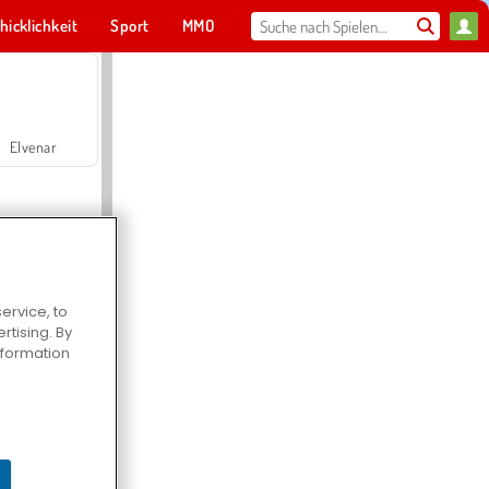
hicklichkeit
Sport
MMO
Für dich
Elvenar
ervice, to
tising. By
Hospital Surgeon Doctor Game
information