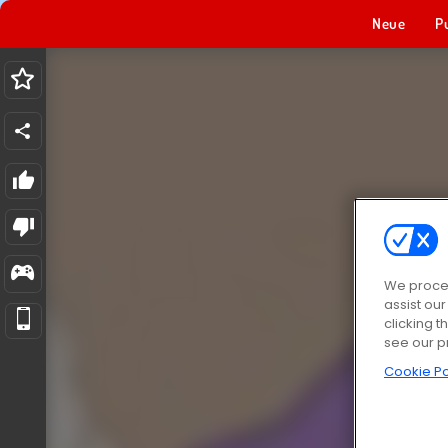
Neue
P
We proces
assist ou
clicking t
see our p
Cookie Po