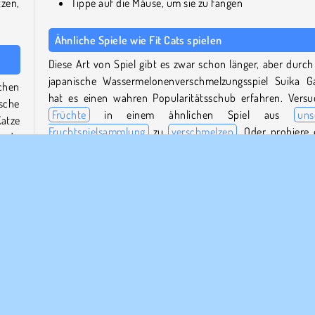
tzen,
Tippe auf die Mäuse, um sie zu fangen
Ähnliche Spiele wie Fit Cats spielen
Diese Art von Spiel gibt es zwar schon länger, aber durch
japanische Wassermelonenverschmelzungsspiel Suika 
ichen
hat es einen wahren Popularitätsschub erfahren. Versu
sche
Früchte
in einem ähnlichen Spiel aus
uns
atze
Fruchtspielsammlung
zu
verschmelzen
. Oder probiere 
t du
andere Herausforderung aus
unserem Puzzlespiele-Kata
aus.
 Wenn
Wer hat Fit Cats entwickelt?
 und
Fit Cats
wurde von Physical Form entwickelt.
wenn
Wann wurde Fit Cats zum ersten Mal veröffentlicht?
Dieses Spiel wurde erstmals am 21. Dezember 2
veröffentlicht.