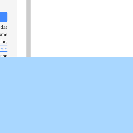
 das
Game
che,
erer
eine
log
023