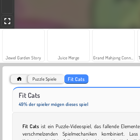
Jewel Garden Story
Juice Merge
Grand Mahjong Connect
Fit Cats
Puzzle Spiele
Solitaire Social
Fashion Princess - Dress Up for Girls
Fit Cats
49% der spieler mögen dieses spiel
Fit Cats
ist ein Puzzle-Videospiel, das fallende Element
verschmelzenden Spielmechaniken kombiniert. Lass