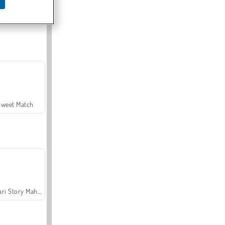
Offroad Crash Climber 4X4
Sweet Match
Safari Story Mahjong