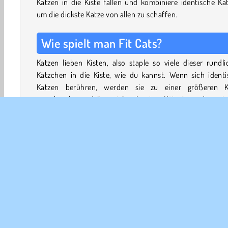
Katzen in die Kiste fallen und kombiniere identische Ka
um die dickste Katze von allen zu schaffen.
Wie spielt man Fit Cats?
Katzen lieben Kisten, also staple so viele dieser rundl
Kätzchen in die Kiste, wie du kannst. Wenn sich identi
Katzen berühren, werden sie zu einer größeren K
verschmelzen. Wie viele bunte Kätzchen kanns
freischalten?
Achte aber darauf, dass die Katzen in der Box bleiben.
du sie zu hoch stapelst und eine über den Rand rollt
herausfällt, verlierst du das Spiel.
Du bekommst Extrapunkte, wenn du die Maus fängst, 
sie auftaucht.
Spielsteuerung