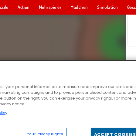
uzzle
Action
Mehrspieler
Mädchen
Simulation
Gesc
s your personal information to measure and improve our sites and s
r marketing campaigns and to provide personalised content and adver
he button on the right, you can exercise your privacy rights. For more 
rivacy notice
licy
Your Privacy Rights
ACCEPT COOKIES