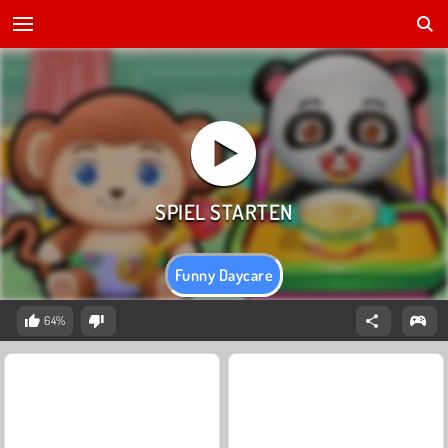
Funny Daycare
64%