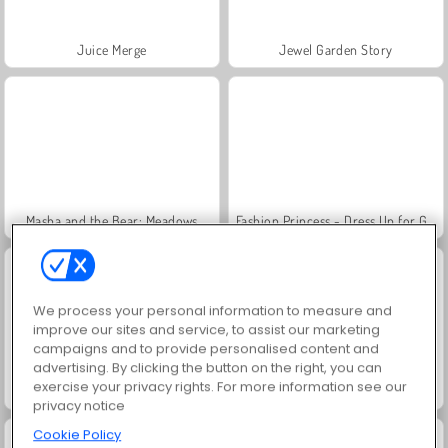
Juice Merge
Jewel Garden Story
Masha and the Bear: Meadows
Fashion Princess - Dress Up for Girls
We process your personal information to measure and
improve our sites and service, to assist our marketing
campaigns and to provide personalised content and
advertising. By clicking the button on the right, you can
exercise your privacy rights. For more information see our
Grand Mahjong Connect
Scala 40
privacy notice
Cookie Policy