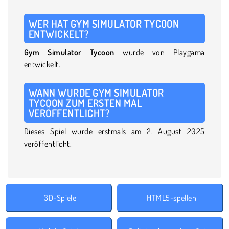
WER HAT GYM SIMULATOR TYCOON
ENTWICKELT?
Gym Simulator Tycoon
wurde von Playgama
entwickelt.
WANN WURDE GYM SIMULATOR
TYCOON ZUM ERSTEN MAL
VERÖFFENTLICHT?
Dieses Spiel wurde erstmals am 2. August 2025
veröffentlicht.
3D-Spiele
HTML5-spellen