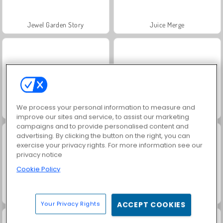
Jewel Garden Story
Juice Merge
We process your personal information to measure and
Grand Mahjong Connect
Trollface Quest: USA 2
improve our sites and service, to assist our marketing
campaigns and to provide personalised content and
advertising. By clicking the button on the right, you can
exercise your privacy rights. For more information see our
privacy notice
Cookie Policy
Fashion Princess - Dress Up for Girls
Masha and the Bear: Meadows
Your Privacy Rights
ACCEPT COOKIES