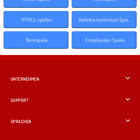
HTML5-spellen
Beliebte kostenlose Spiele
Rennspiele
Einzelspieler-Spiele
UNTERNEHMEN
Benutzungsbedingungen
SUPPORT
Unsere Datenschutzre ...
Hilfe
SPRACHEN
Cookies
English