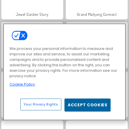
Jewel Garden Story
Grand Mahjong Connect
We process your personal information to measure and
improve our sites and service, to assist our marketing
campaigns and to provide personalised content and
Juice Merge
Trollface Quest: USA 2
advertising. By clicking the button on the right, you can
exercise your privacy rights. For more information see our
privacy notice
Cookie Policy
Your Privacy Rights
ACCEPT COOKIES
Masha and the Bear: Meadows
Scala 40