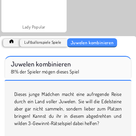
Lady Popular
Juwelen kombinieren
Luftballonspiele Spiele
Juwelen kombinieren
81% der Spieler mögen dieses Spiel
Dieses junge Mädchen macht eine aufregende Reise
durch ein Land voller Juwelen. Sie will die Edelsteine
aber gar nicht sammeln, sondern lieber zum Platzen
bringen! Kannst du ihr in diesem abgedrehten und
wilden 3-Gewinnt-Rätselspiel dabei helfen?