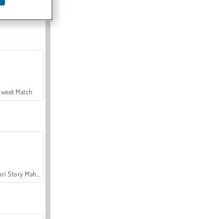
Offroad Crash Climber 4X4
Sweet Match
Safari Story Mahjong