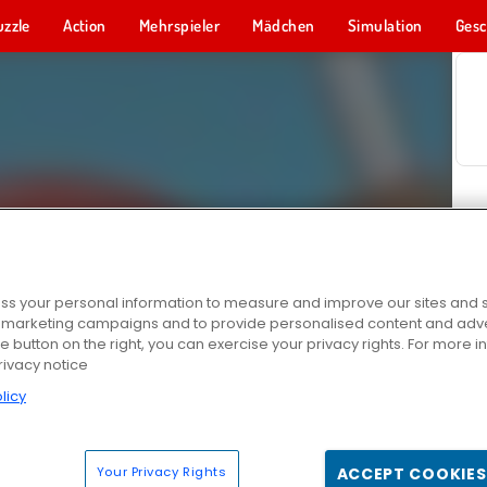
uzzle
Action
Mehrspieler
Mädchen
Simulation
Gesc
s your personal information to measure and improve our sites and s
r marketing campaigns and to provide personalised content and adver
he button on the right, you can exercise your privacy rights. For more 
rivacy notice
licy
Your Privacy Rights
ACCEPT COOKIES