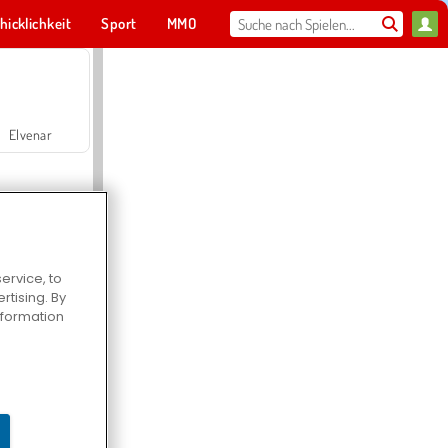
hicklichkeit
Sport
MMO
Für dich
Elvenar
ervice, to
tising. By
Hospital Surgeon Doctor Game
information