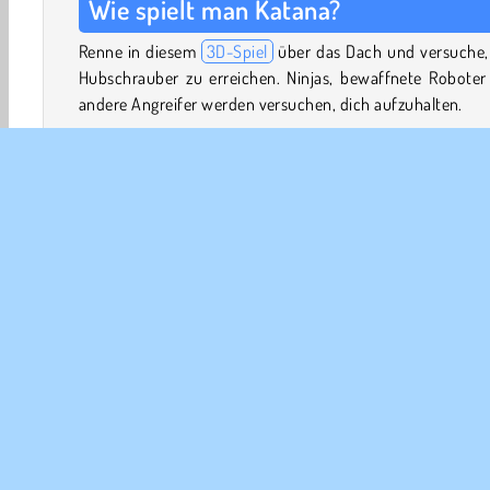
Wie spielt man Katana?
Renne in diesem
3D-Spiel
über das Dach und versuche,
Hubschrauber zu erreichen. Ninjas, bewaffnete Roboter
andere Angreifer werden versuchen, dich aufzuhalten.
Du hast zwei Waffen: Shuriken für Angriffe aus der Fern
ein Schwert, um Feinde aus der Nähe zu besiegen. Tippe
deine Ziele, wenn sie weiter weg sind, um ein Shurike
werfen, oder warte, bis sie nah genug sind, um sie mit d
Schwert aufzuschlitzen.
Spiel-Kontrollen
3D-Spiele
Action
Abenteuer
Arcade
Kampf