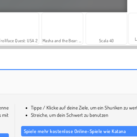
L
Trollface Quest: USA 2
Masha and the Bear: Meadows
Scala 40
Royal Story
Let's Fish!
renne
Tippe / Klicke auf deine Ziele, um ein Shuriken zu we
s mit
Streiche, um dein Schwert zu benutzen
Spiele mehr kostenlose Online-Spiele wie Katana