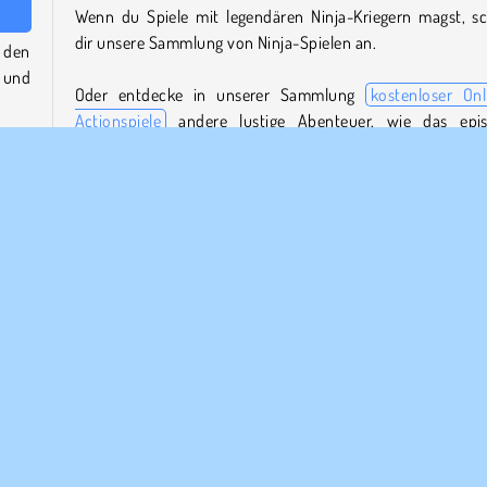
Wenn du Spiele mit legendären Ninja-Kriegern magst, s
dir unsere Sammlung von Ninja-Spielen an.
 den
 und
Oder entdecke in unserer Sammlung
kostenloser Onl
Actionspiele
andere lustige Abenteuer, wie das epi
Kampfsport-Plattformspiel
Dan the Man
.
e und
 auf
Wer hat Katana entwickelt?
n zu
einem
Katana
wurde von 2Play entwickelt.
Wann wurde Katana veröffentlicht?
Dieses Spiel wurde am 9. September 2025 veröffentlicht.
HTML5
Ninja
Beliebte
Einzelspieler
Jetzt probie