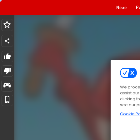
Neue
P
We proces
assist ou
clicking t
see our p
Cookie Po