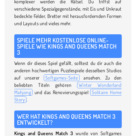
komplexer werden die Rätsel. Du triffst auf
verschiedene Spezialgegenstände, mit Eis und Unkraut
bedeckte Felder, Bretter mit herausfordernden Formen
und Layouts und vieles mehr.
SPIELE MEHR KOSTENLOSE ONLINE-
SPIELE WIE KINGS AND QUEENS MATCH
3
Wenn dir dieses Spiel gefällt, solltest du dir auch die
anderen hochwertigen Puzzlespiele desselben Studios
auf unserer
Softgames-Seite
ansehen. Zu den
beliebten Titeln gehören
Winter Wonderland
Mahjong
und das Renovierungsspiel
Solitaire Home
Story
.
WER HAT KINGS AND QUEENS MATCH 3
ENTWICKELT?
Kings and Queens Match 3
wurde von Softgames