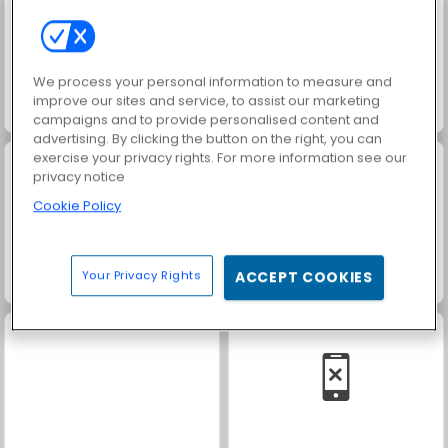
We process your personal information to measure and
improve our sites and service, to assist our marketing
Fashion Princess - Dress Up for Girls
Masha and the Bear: Meadows
campaigns and to provide personalised content and
advertising. By clicking the button on the right, you can
exercise your privacy rights. For more information see our
privacy notice
Cookie Policy
Your Privacy Rights
ACCEPT COOKIES
Rummy World
Farm Merge Valley