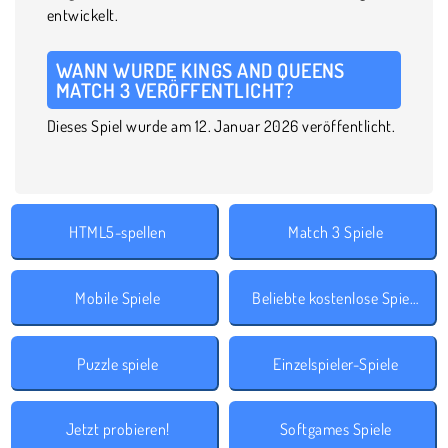
entwickelt.
WANN WURDE KINGS AND QUEENS
MATCH 3 VERÖFFENTLICHT?
Dieses Spiel wurde am 12. Januar 2026 veröffentlicht.
HTML5-spellen
Match 3 Spiele
Mobile Spiele
Beliebte kostenlose Spiele
Puzzle spiele
Einzelspieler-Spiele
Jetzt probieren!
Softgames Spiele