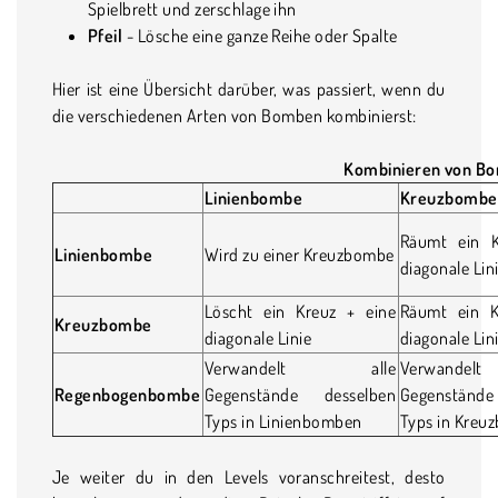
Spielbrett und zerschlage ihn
Pfeil
- Lösche eine ganze Reihe oder Spalte
Hier ist eine Übersicht darüber, was passiert, wenn du
die verschiedenen Arten von Bomben kombinierst:
Kombinieren von B
Linienbombe
Kreuzbombe
Räumt ein K
Linienbombe
Wird zu einer Kreuzbombe
diagonale Lin
Löscht ein Kreuz + eine
Räumt ein K
Kreuzbombe
diagonale Linie
diagonale Lin
Verwandelt alle
Verwand
Regenbogenbombe
Gegenstände desselben
Gegenständ
Typs in Linienbomben
Typs in Kreu
Je weiter du in den Levels voranschreitest, desto