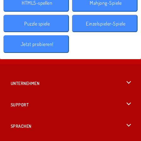
HTML5-spellen
Mahjong-Spiele
Puzzle spiele
Einzelspieler-Spiele
Jetzt probieren!
UNTERNEHMEN
Benutzungsbedingungen
SUPPORT
Unsere Datenschutzre ...
Hilfe
SPRACHEN
Cookies