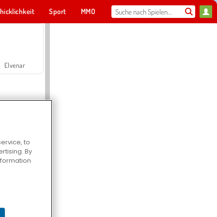
hicklichkeit
Sport
MMO
Für dich
Elvenar
ervice, to
tising. By
Hospital Surgeon Doctor Game
information