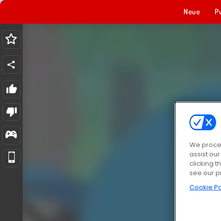
Neue
P
We proces
assist ou
clicking t
see our p
Cookie Po