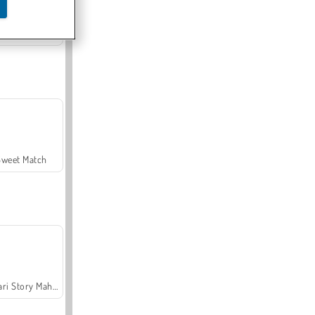
Offroad Crash Climber 4X4
Sweet Match
Safari Story Mahjong