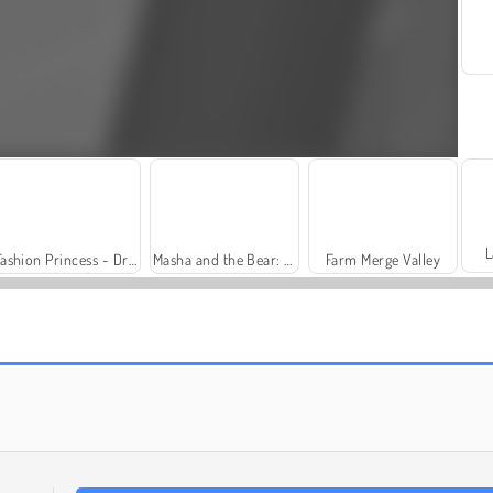
L
Fashion Princess - Dress Up for Girls
Masha and the Bear: Meadows
Farm Merge Valley
Solitaire Social
Royal Story