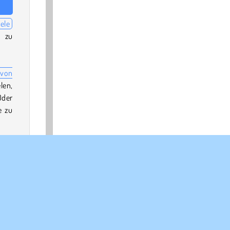
ele
s zu
von
len,
Oder
e zu
023