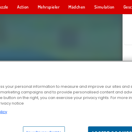
uzzle
Action
Mehrspieler
Mädchen
Simulation
Gesc
s your personal information to measure and improve our sites and s
r marketing campaigns and to provide personalised content and adver
he button on the right, you can exercise your privacy rights. For more 
rivacy notice
licy