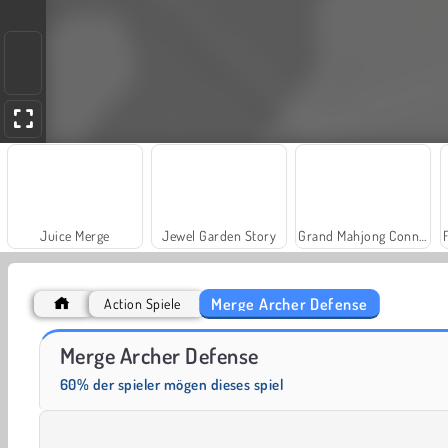
Juice Merge
Jewel Garden Story
Grand Mahjong Connect
Merge Archer Defense
Action Spiele
Scala 40
Trollface Quest: USA 2
Merge Archer Defense
60% der spieler mögen dieses spiel