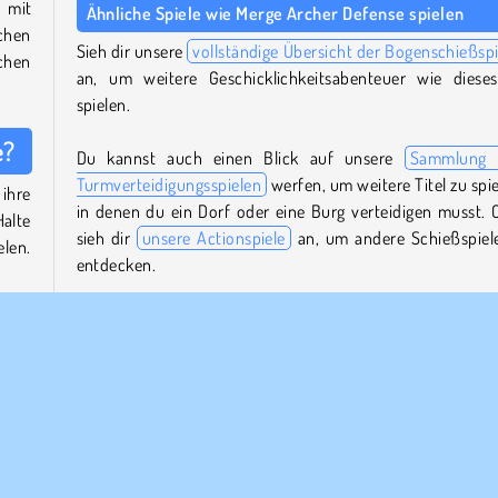
 mit
Ähnliche Spiele wie Merge Archer Defense spielen
chen
Sieh dir unsere
vollständige Übersicht der Bogenschießspi
nchen
an, um weitere Geschicklichkeitsabenteuer wie diese
spielen.
e?
Du kannst auch einen Blick auf unsere
Sammlung 
Turmverteidigungsspielen
werfen, um weitere Titel zu spie
ihre
in denen du ein Dorf oder eine Burg verteidigen musst. 
alte
sieh dir
unsere Actionspiele
an, um andere Schießspiel
elen.
entdecken.
Wer hat Merge Archer Defense entwickelt?
tzen
n zu
Merge Archer Defense
wurde von YAD entwickelt.
 die
Wann wurde Merge Archer Defense zum ersten Mal
veröffentlicht?
eile
Dieses Spiel wurde erstmals am 28. Dezember 2
nnen