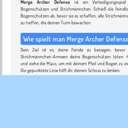
Merge Archer Defense
ist ein Verteidigungsspiel
Bogenschützen und Strichmännchen. Schieß die feindli
Bogenschützen ab, bevor sie es schaffen, alle Strichmän
zu treffen, die deinen Turm bewachen.
Wie spielt man Merge Archer Defens
Dein Ziel ist es, deine Feinde zu besiegen, bevor 
Strichmännchen-Armeen deine Bogenschützen töten. H
und ziehe die Maus, um mit deinem Pfeil und Bogen zu zi
Die gepunktete Linie hilft dir, deinen Schuss zu lenken.
Verdiene Münzen und benutze sie, um weitere Bogenschü
freizuschalten. Du kannst zwei gleiche Bogenschütze
einem stärkeren Bogenschützen zusammenfügen. Ziehe
beiden Bogenschützen einfach aufeinander zu.
Verbesserte Bogenschützen schießen nicht nur mehr Pf
pro Schuss, sie sind auch widerstandsfähiger und kö