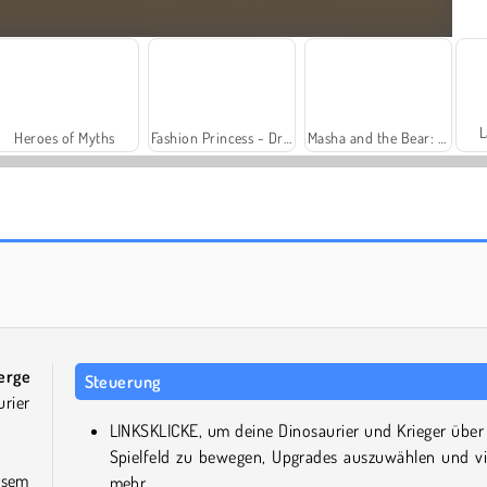
L
Heroes of Myths
Fashion Princess - Dress Up for Girls
Masha and the Bear: Meadows
Trollface Quest: USA 2
Solitaire Social
erge
Steuerung
urier
LINKSKLICKE, um deine Dinosaurier und Krieger über
Spielfeld zu bewegen, Upgrades auszuwählen und vi
esem
mehr.