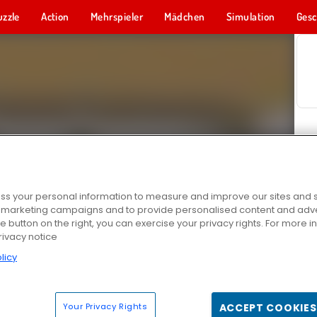
uzzle
Action
Mehrspieler
Mädchen
Simulation
Gesc
s your personal information to measure and improve our sites and s
r marketing campaigns and to provide personalised content and adver
he button on the right, you can exercise your privacy rights. For more 
rivacy notice
licy
Your Privacy Rights
ACCEPT COOKIES