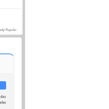
ady Popular
 das
eles