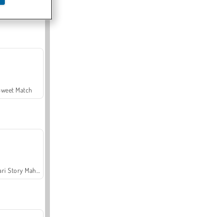
Offroad Crash Climber 4X4
Sweet Match
Safari Story Mahjong