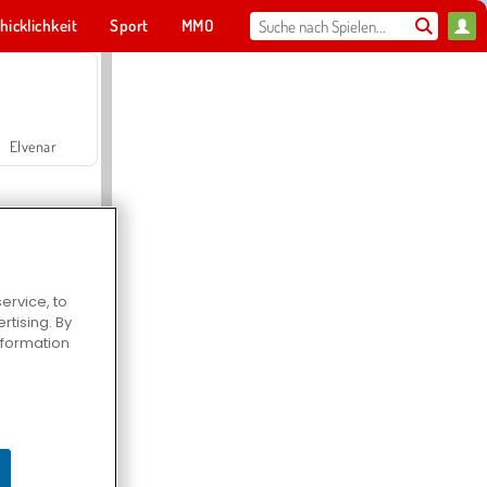
hicklichkeit
Sport
MMO
Für dich
Elvenar
ervice, to
tising. By
Hospital Surgeon Doctor Game
information