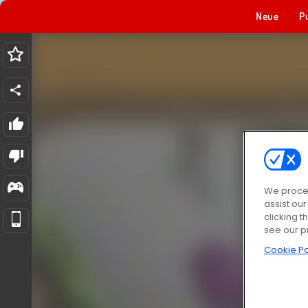
Neue
P
We proces
assist ou
clicking t
see our p
Cookie Po