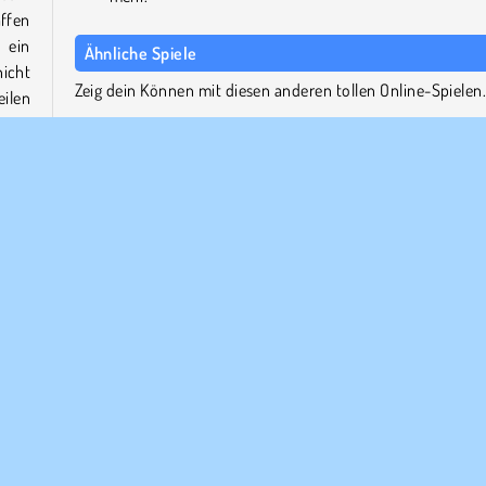
ffen
 ein
Ähnliche Spiele
icht
Zeig dein Können mit diesen anderen tollen Online-Spielen
ilen
e mit
Battle for the Galaxy
Conflict of Nations
Supremacy 1914
Game of Thrones: Winter is Coming
rden
eines
Wer hat Merge Master entwickelt?
 und
Merge Master wurde von 2Play entwickelt.
Mobile
Beliebte
Einzelspieler
Strategie
Merge-S