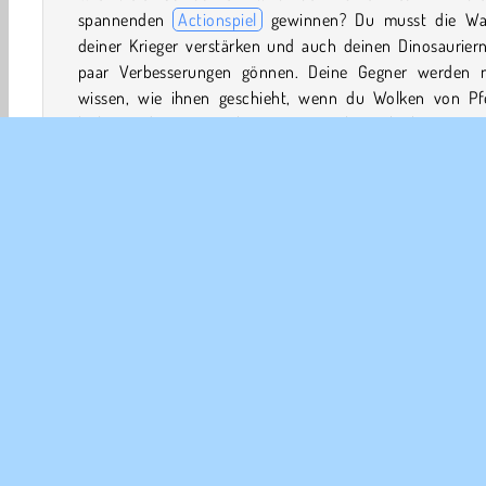
spannenden
Actionspiel
gewinnen? Du musst die Wa
deiner Krieger verstärken und auch deinen Dinosauriern
paar Verbesserungen gönnen. Deine Gegner werden n
wissen, wie ihnen geschieht, wenn du Wolken von Pfe
loslässt oder eine mächtige Donnerechse schickst, um si
ihren enormen Hörnern aufzuspießen!
Wie spielt man Merge Master?
Schau, ob du ein Meister in diesem
Strategiespiel
we
kannst. Verbessere ständig die Fähigkeiten und Waffen d
Teams, während du sie über das Spielfeld bewegst
versuchst, deine Feinde ins Grab zu schicken!
3D-Spiele
Action
Dinosaurier
Kampf
HTML5