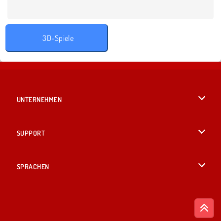
3D-Spiele
UNTERNEHMEN
Benutzungsbedingungen
SUPPORT
Unsere Datenschutzre ...
Hilfe
SPRACHEN
Cookies
English
Cookie-Kontrolle