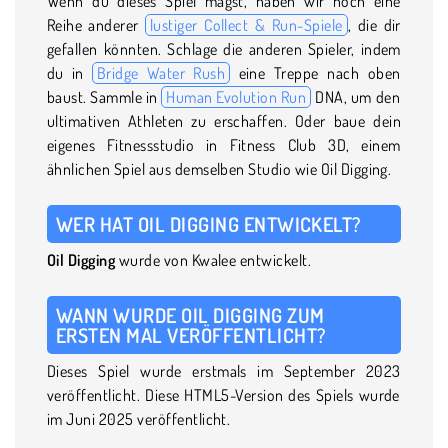
Wenn du dieses Spiel magst, haben wir noch eine
Reihe anderer
lustiger Collect & Run-Spiele
, die dir
gefallen könnten. Schlage die anderen Spieler, indem
du in
Bridge Water Rush
eine Treppe nach oben
baust. Sammle in
Human Evolution Run
DNA, um den
ultimativen Athleten zu erschaffen. Oder baue dein
eigenes Fitnessstudio in Fitness Club 3D, einem
ähnlichen Spiel aus demselben Studio wie Oil Digging.
WER HAT OIL DIGGING ENTWICKELT?
Oil Digging
wurde von Kwalee entwickelt.
WANN WURDE OIL DIGGING ZUM
ERSTEN MAL VERÖFFENTLICHT?
Dieses Spiel wurde erstmals im September 2023
veröffentlicht. Diese HTML5-Version des Spiels wurde
im Juni 2025 veröffentlicht.