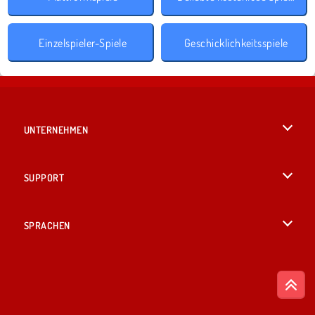
Einzelspieler-Spiele
Geschicklichkeitsspiele
UNTERNEHMEN
Benutzungsbedingungen
SUPPORT
Unsere Datenschutzre ...
Hilfe
SPRACHEN
Cookies
English
Cookie-Kontrolle
British English