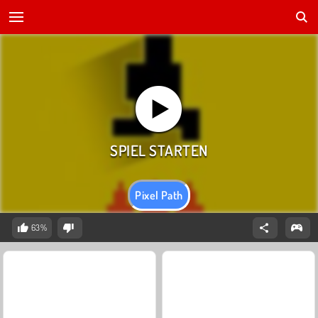
Pixel Path
63%