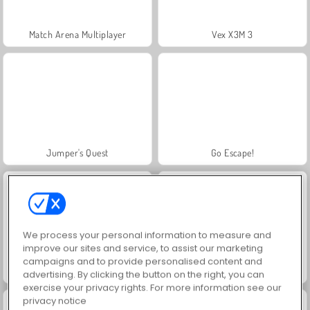
Match Arena Multiplayer
Vex X3M 3
Jumper's Quest
Go Escape!
We process your personal information to measure and
improve our sites and service, to assist our marketing
campaigns and to provide personalised content and
Knock and Run - 100 Doors Escape
Wave Dash
advertising. By clicking the button on the right, you can
exercise your privacy rights. For more information see our
privacy notice