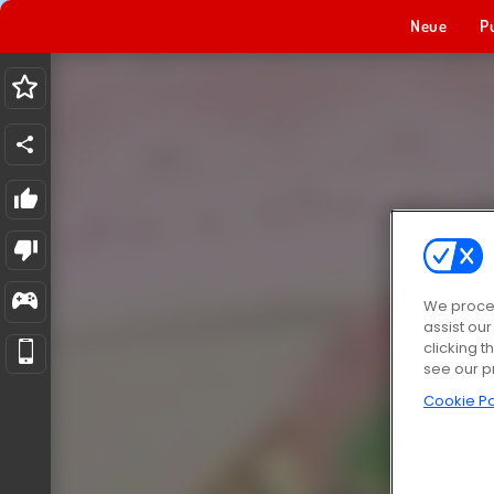
Neue
P
We proces
assist ou
clicking t
see our p
Cookie Po