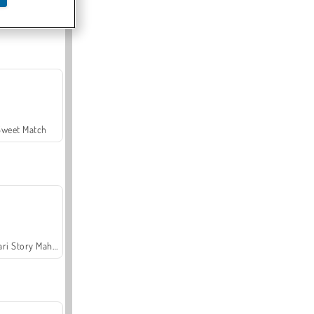
Offroad Crash Climber 4X4
Sweet Match
Safari Story Mahjong