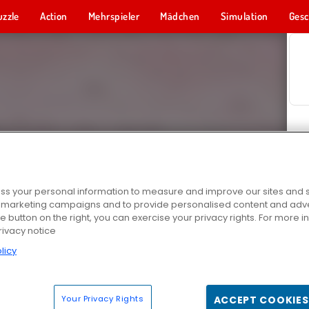
uzzle
Action
Mehrspieler
Mädchen
Simulation
Gesc
s your personal information to measure and improve our sites and s
r marketing campaigns and to provide personalised content and adver
he button on the right, you can exercise your privacy rights. For more 
rivacy notice
licy
Your Privacy Rights
ACCEPT COOKIES