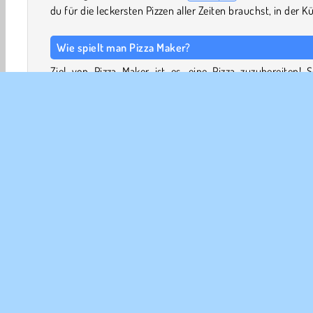
du für die leckersten Pizzen aller Zeiten brauchst, in der K
Wie spielt man Pizza Maker?
Ziel von Pizza Maker ist es, eine Pizza zuzubereiten! 
mehr als eine! Also ab in die Küche und los geht’s!
Spielsteuerung
NUTZE DIE MAUS, um nach Zutaten und and
Gegenständen zu suchen.
KLICKE LINKS, um sie für verschiedene Pizze
benutzen.
Koch
Dekoration
Spaß
Mädchen
HTML5