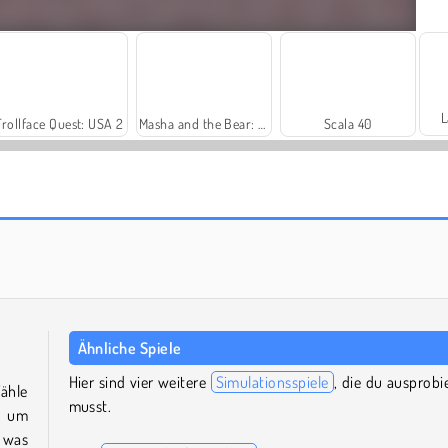
L
Trollface Quest: USA 2
Masha and the Bear: Meadows
Scala 40
Royal Story
Let's Fish!
Ähnliche Spiele
Hier sind vier weitere
Simulationsspiele
, die du ausprobi
ähle
musst.
h um
, was