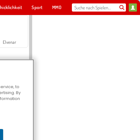
hicklichkeit
Sport
MMO
Für dich
Elvenar
ervice, to
tising. By
Hospital Surgeon Doctor Game
information