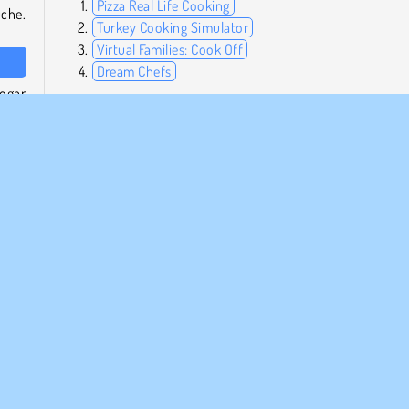
Pizza Real Life Cooking
üche.
Turkey Cooking Simulator
Virtual Families: Cook Off
Dream Chefs
Sogar
Kann ich Pizza Maker auch auf dem Handy spielen?
Auf jeden Fall! Du kannst es über
Google Play
oder im
A
App Store
herunterladen.
eren
Wer hat Pizza Maker entwickelt?
n zu
Pizza Maker wurde von Ozigames entwickelt.
Mobile
Pizza Spiele
Einzelspieler