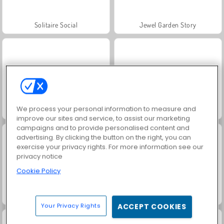
Solitaire Social
Jewel Garden Story
We process your personal information to measure and
Grand Mahjong Connect
Juwelen-Legende
improve our sites and service, to assist our marketing
campaigns and to provide personalised content and
advertising. By clicking the button on the right, you can
exercise your privacy rights. For more information see our
privacy notice
Cookie Policy
Jewel Pets Match
Heroes of Match 3
Your Privacy Rights
ACCEPT COOKIES