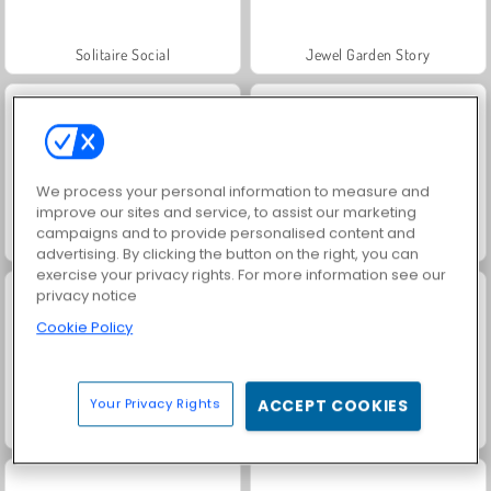
Solitaire Social
Jewel Garden Story
We process your personal information to measure and
improve our sites and service, to assist our marketing
campaigns and to provide personalised content and
Grand Mahjong Connect
Family Relics
advertising. By clicking the button on the right, you can
exercise your privacy rights. For more information see our
privacy notice
Cookie Policy
Your Privacy Rights
ACCEPT COOKIES
Juice Merge
Trollface Quest: USA 2