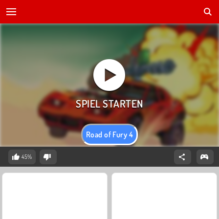
Road of Fury 4
45%