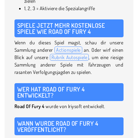
zielen
1, 2, 3 = Aktiviere die Spezialangriffe
SPIELE JETZT MEHR KOSTENLOSE
SPIELE WIE ROAD OF FURY 4
Wenn du dieses Spiel magst, schau dir unsere
Sammlung anderer
Actionspiele
an. Oder wirf einen
Blick auf unsere
Rubrik Autospiele
, um eine riesige
Sammlung anderer Spiele mit Fahrzeugen und
rasanten Verfolgungsjagden zu spielen.
WER HAT ROAD OF FURY 4
ENTWICKELT?
Road Of Fury 4
wurde von Iriysoft entwickelt.
WANN WURDE ROAD OF FURY 4
VERÖFFENTLICHT?