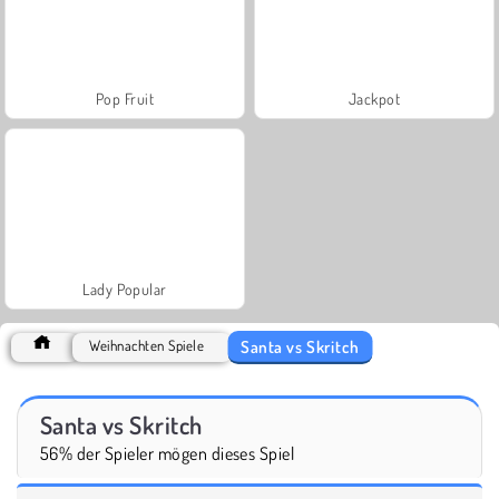
Pop Fruit
Jackpot
Lady Popular
Santa vs Skritch
Weihnachten Spiele
Santa vs Skritch
56% der Spieler mögen dieses Spiel