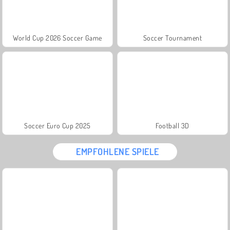
World Cup 2026 Soccer Game
Soccer Tournament
Soccer Euro Cup 2025
Football 3D
EMPFOHLENE SPIELE