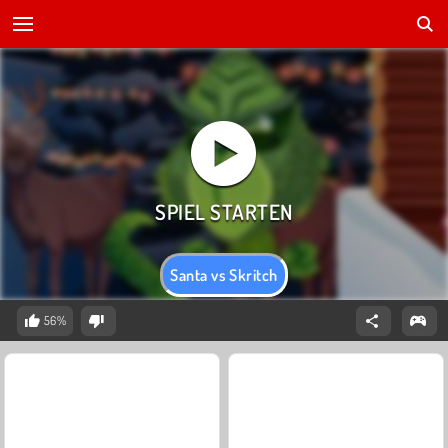
Santa vs Skritch
56%