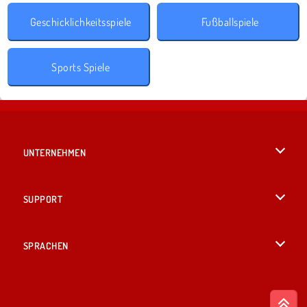
Geschicklichkeitsspiele
Fußballspiele
Sports Spiele
UNTERNEHMEN
Benutzungsbedingungen
SUPPORT
Unsere Datenschutzre ...
Hilfe
SPRACHEN
Cookies
English