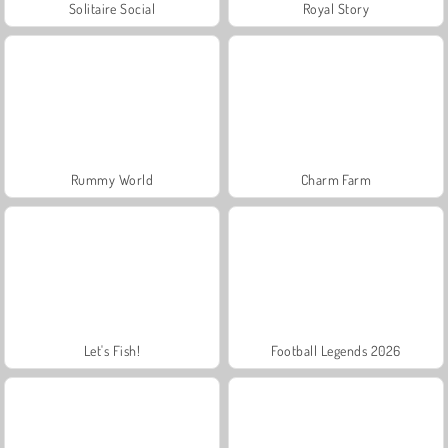
Solitaire Social
Royal Story
Rummy World
Charm Farm
Let's Fish!
Football Legends 2026