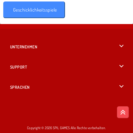
Geschicklichkeitsspiele
UNTERNEHMEN
Benutzungsbedingungen
SUPPORT
Unsere Datenschutzre ...
Hilfe
SPRACHEN
Cookies
English
Cookie-Kontrolle
British English
Copyright © 2026 SPIL GAMES Alle Rechte vorbehalten.