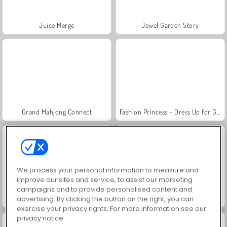
Juice Merge
Jewel Garden Story
Grand Mahjong Connect
Fashion Princess - Dress Up for Girls
We process your personal information to measure and
improve our sites and service, to assist our marketing
campaigns and to provide personalised content and
Masha and the Bear: Meadows
Scala 40
advertising. By clicking the button on the right, you can
exercise your privacy rights. For more information see our
privacy notice