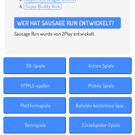
Super Buddy Kick
WER HAT SAUSAGE RUN ENTWICKELT?
Sausage Run wurde von 2Play entwickelt.
3D-Spiele
Action Spiele
HTML5-spellen
Mobile Spiele
Plattformspiele
Beliebte kostenlose Spiele
Rennspiele
Einzelspieler-Spiele