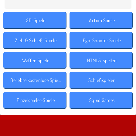
3D-Spiele
Action Spiele
Ziel- & Schieß-Spiele
Ego-Shooter Spiele
Waffen Spiele
HTML5-spellen
Beliebte kostenlose Spiele
Schießspielen
Einzelspieler-Spiele
Squid Games