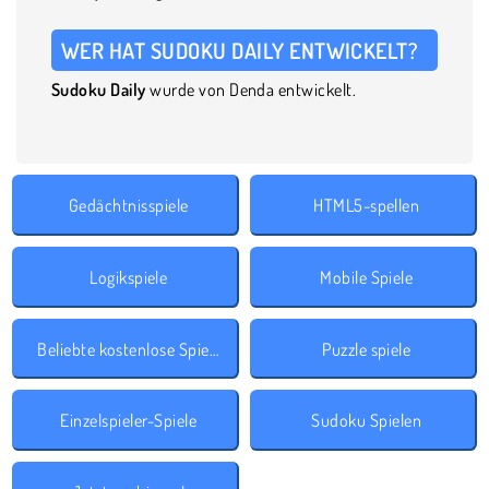
WER HAT SUDOKU DAILY ENTWICKELT?
Sudoku Daily
wurde von Denda entwickelt.
Gedächtnisspiele
HTML5-spellen
Logikspiele
Mobile Spiele
Beliebte kostenlose Spiele
Puzzle spiele
Einzelspieler-Spiele
Sudoku Spielen