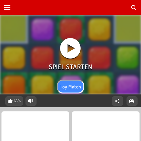
Toy Match
63%