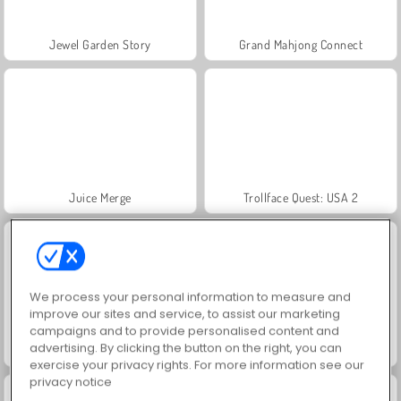
Jewel Garden Story
Grand Mahjong Connect
Juice Merge
Trollface Quest: USA 2
We process your personal information to measure and
improve our sites and service, to assist our marketing
campaigns and to provide personalised content and
advertising. By clicking the button on the right, you can
Masha and the Bear: Meadows
Scala 40
exercise your privacy rights. For more information see our
privacy notice