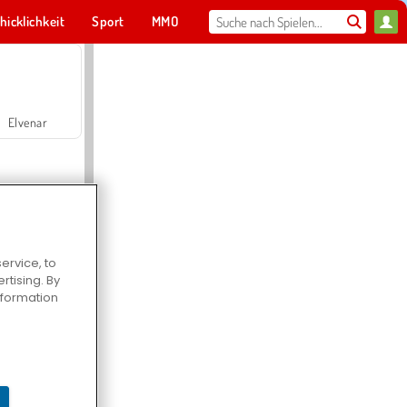
hicklichkeit
Sport
MMO
Für dich
Elvenar
ervice, to
tising. By
Hospital Surgeon Doctor Game
information