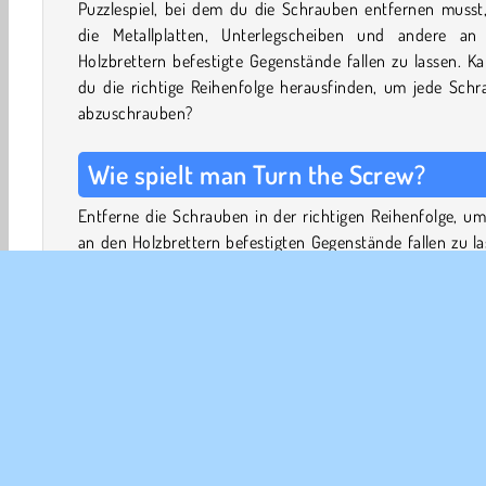
Puzzlespiel, bei dem du die Schrauben entfernen musst
die Metallplatten, Unterlegscheiben und andere an
Holzbrettern befestigte Gegenstände fallen zu lassen. K
du die richtige Reihenfolge herausfinden, um jede Schr
abzuschrauben?
Wie spielt man
Turn the Screw
?
Entferne die Schrauben in der richtigen Reihenfolge, um
an den Holzbrettern befestigten Gegenstände fallen zu l
und die goldenen Schlüssel einzusammeln. Du kannst 
Schraube nur entfernen, wenn du sie in einem anderen 
befestigst.
Finde heraus, welche Gegenstände du zuerst abschra
musst, damit sie fallen oder wegschwingen, und schaffe P
um die Schrauben zu verschieben. Du hast eine begre
Anzahl von Hilfsgegenständen, die dir helfen, wie 
Werkzeuge, um eine Schraube komplett herauszuschlagen