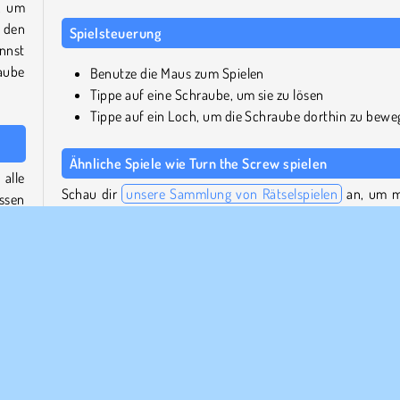
, um
 den
Spielsteuerung
annst
aube
Benutze die Maus zum Spielen
Tippe auf eine Schraube, um sie zu lösen
Tippe auf ein Loch, um die Schraube dorthin zu bewe
Ähnliche Spiele wie Turn the Screw spielen
 alle
Schau dir
unsere Sammlung von Rätselspielen
an, um 
assen
Denkspiele wie dieses zu finden. Du kannst auch einen B
eine
auf
unseren Logikrätsel-Katalog
oder unser Angebot
Loch
Denkspielen
werfen.
Wer hat Turn the Screw entwickelt?
uben
latz,
Turn the Screw
wurde von BPTop entwickelt.
nzte
z.B.
Wann wurde Turn the Screw zum ersten Mal
.
veröffentlicht?