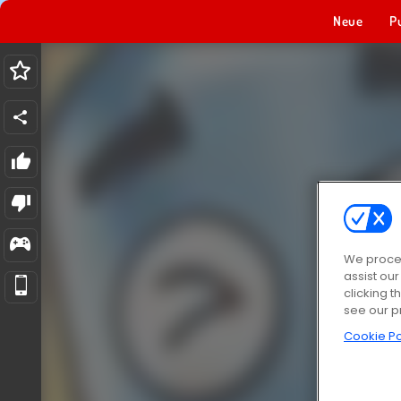
Neue
P
We proces
assist ou
clicking t
see our p
Cookie Po