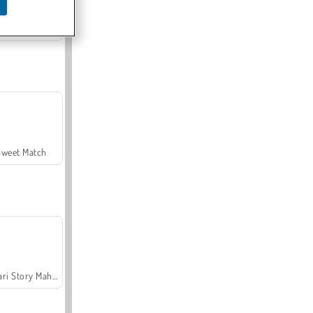
Offroad Crash Climber 4X4
Sweet Match
Safari Story Mahjong