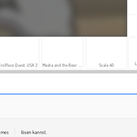
L
Trollface Quest: USA 2
Masha and the Bear: Meadows
Scala 40
Royal Story
Let's Fish!
sames
lösen kannst.