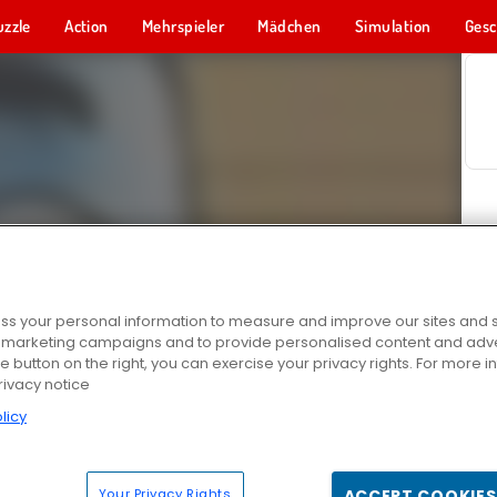
uzzle
Action
Mehrspieler
Mädchen
Simulation
Gesc
s your personal information to measure and improve our sites and s
r marketing campaigns and to provide personalised content and adver
he button on the right, you can exercise your privacy rights. For more 
rivacy notice
licy
Your Privacy Rights
ACCEPT COOKIES