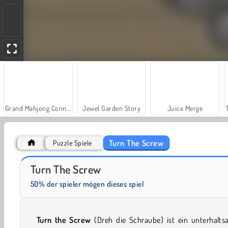
Grand Mahjong Connect
Jewel Garden Story
Juice Merge
Turn The Screw
Puzzle Spiele
Solitaire Social
Farm Merge Valley
Turn The Screw
50% der spieler mögen dieses spiel
Turn the Screw
(Dreh die Schraube)
ist ein unterhalt