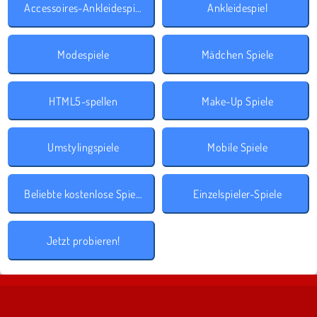
Accessoires-Ankleidespiele
Ankleidespiel
Modespiele
Mädchen Spiele
HTML5-spellen
Make-Up Spiele
Umstylingspiele
Mobile Spiele
Beliebte kostenlose Spiele
Einzelspieler-Spiele
Jetzt probieren!