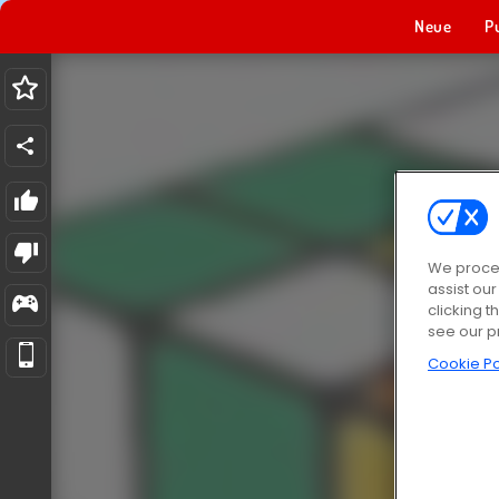
Neue
P
We proces
assist ou
clicking t
see our p
Cookie Po