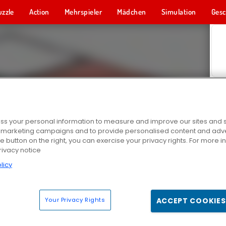
uzzle
Action
Mehrspieler
Mädchen
Simulation
Gesc
s your personal information to measure and improve our sites and s
r marketing campaigns and to provide personalised content and adver
he button on the right, you can exercise your privacy rights. For more 
rivacy notice
licy
Your Privacy Rights
ACCEPT COOKIES