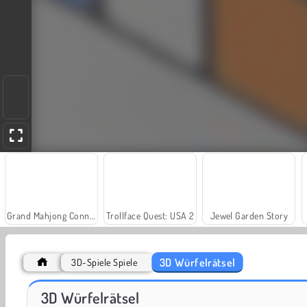
Grand Mahjong Connect
Trollface Quest: USA 2
Jewel Garden Story
3D Würfelrätsel
3D-Spiele Spiele
Happy Glass 2
Bubble Shooter Classic
3D Würfelrätsel