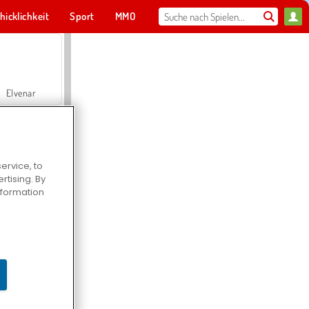
hicklichkeit
Sport
MMO
Für dich
Elvenar
ervice, to
tising. By
Hospital Surgeon Doctor Game
information
Offroad Crash Climber 4X4