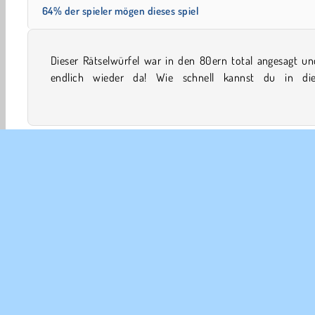
64% der spieler mögen dieses spiel
Dieser Rätselwürfel war in den 80ern total angesagt un
herausfordernden Onlinespiel die bunten Blöcke so dre
endlich wieder da! Wie schnell kannst du in di
3D-Spiele
Arcade
Gedächtnis
Konzentration
UNT
Ben
Uns