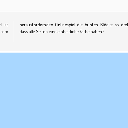
d ist
hen,
esem
dass alle Seiten eine einheitliche Farbe haben?
Würfelspiele
Familien
Knifflig
Physik
Puzzle
ERNEHMEN
SUPPORT
utzungsbedingungen
Cookies
Hilfe
ere Datenschutzre ...
Cookie-Kontrolle