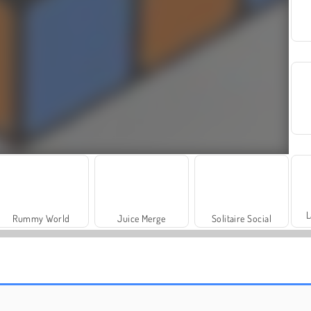
L
Rummy World
Juice Merge
Solitaire Social
Fashion Princess - Dress Up for Girls
Harvest Honors