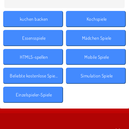
kuchen backen
Kochspiele
Essensspiele
Mädchen Spiele
HTML5-spellen
Mobile Spiele
Beliebte kostenlose Spiele
Simulation Spiele
Einzelspieler-Spiele