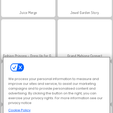
Juice Merge
Jewel Garden Story
Fashion Princess - Dress Up for Girls
Grand Mahjong Connect
We process your personal information to measure and
improve our sites and service, to assist our marketing
campaigns and to provide personalised content and
advertising. By clicking the button on the right, you can
exercise your privacy rights. For more information see our
Masha and the Bear: Meadows
Scala 40
privacy notice
Cookie Policy