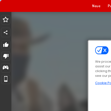
Neue
P
We proces
assist ou
clicking t
see our p
Cookie Po