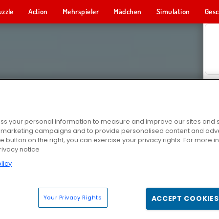
uzzle
Action
Mehrspieler
Mädchen
Simulation
Gesc
s your personal information to measure and improve our sites and s
r marketing campaigns and to provide personalised content and adver
he button on the right, you can exercise your privacy rights. For more 
rivacy notice
licy
Your Privacy Rights
ACCEPT COOKIES