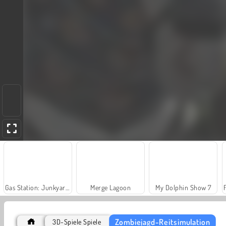
Gas Station: Junkyard Tycoon
Merge Lagoon
My Dolphin Show 7
Zombiejagd-Reitsimulation
3D-Spiele Spiele