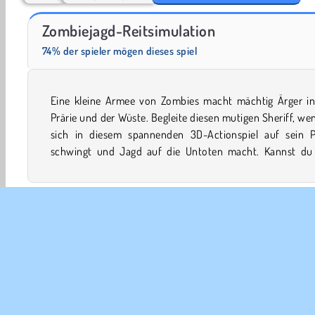
Farm Merge Valley
Jewel Garden Story
Zombiejagd-Reitsimulation
74% der spieler mögen dieses spiel
Eine kleine Armee von Zombies macht mächtig Ärger in
helfen, sie mit Gewehr, Bogen und anderen tollen Waff
Prärie und der Wüste. Begleite diesen mutigen Sheriff, we
sich in diesem spannenden 3D-Actionspiel auf sein P
schwingt und Jagd auf die Untoten macht. Kannst du
3D-Spiele
Action
Zielen & Schießen
Bogenschie
Simulation
Zombie