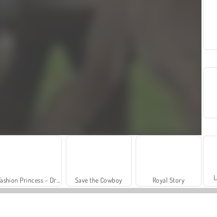
L
Fashion Princess - Dress Up for Girls
Save the Cowboy
Royal Story