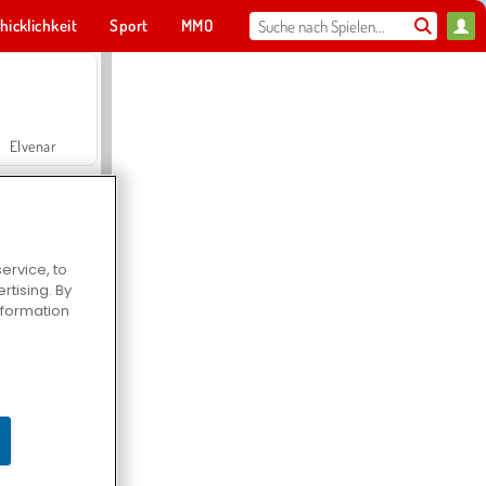
hicklichkeit
Sport
MMO
Für dich
Elvenar
ervice, to
tising. By
Hospital Surgeon Doctor Game
information
Offroad Crash Climber 4X4