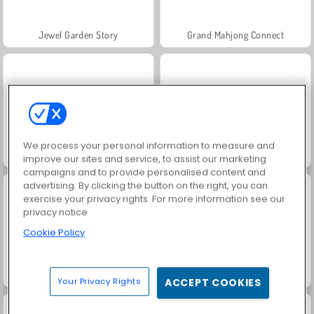
Jewel Garden Story
Grand Mahjong Connect
We process your personal information to measure and
Juice Merge
Trollface Quest: USA 2
improve our sites and service, to assist our marketing
campaigns and to provide personalised content and
advertising. By clicking the button on the right, you can
exercise your privacy rights. For more information see our
privacy notice
Cookie Policy
Solitaire Social
Solitär FRVR
Your Privacy Rights
ACCEPT COOKIES