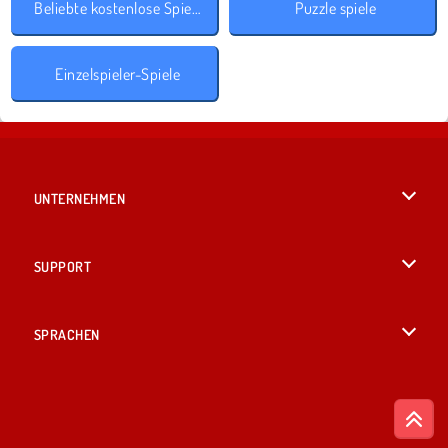
Beliebte kostenlose Spiele
Puzzle spiele
Einzelspieler-Spiele
UNTERNEHMEN
Benutzungsbedingungen
SUPPORT
Unsere Datenschutzre ...
Hilfe
SPRACHEN
Cookies
British English
Cookie-Kontrolle
Русский