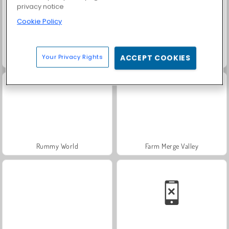
privacy notice
Cookie Policy
Your Privacy Rights
ACCEPT COOKIES
Fashion Princess - Dress Up for Girls
Masha and the Bear: Meadows
Rummy World
Farm Merge Valley