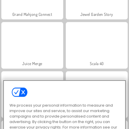
Grand Mahjong Connect
Jewel Garden Story
Juice Merge
Scala 40
We process your personal information to measure and
improve our sites and service, to assist our marketing
Solitaire Social
Trollface Quest: USA 2
campaigns and to provide personalised content and
advertising. By clicking the button on the right, you can
exercise your privacy rights. For more information see our