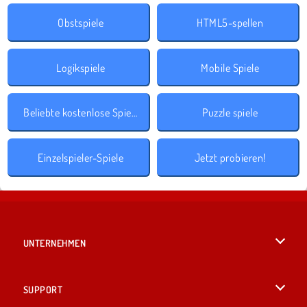
Obstspiele
HTML5-spellen
Logikspiele
Mobile Spiele
Beliebte kostenlose Spiele
Puzzle spiele
Einzelspieler-Spiele
Jetzt probieren!
UNTERNEHMEN
Benutzungsbedingungen
SUPPORT