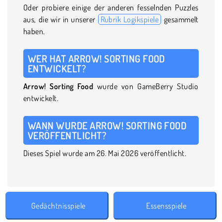
Oder probiere einige der anderen fesselnden Puzzles
aus, die wir in unserer
Rubrik Logikspiele
gesammelt
haben.
WER HAT ARROW! SORTING FOOD
ENTWICKELT?
Arrow! Sorting Food
wurde von GameBerry Studio
entwickelt.
WANN WURDE ARROW! SORTING FOOD
VERÖFFENTLICHT?
Dieses Spiel wurde am 26. Mai 2026 veröffentlicht.
Gedächtnisspiele
Essensspiele