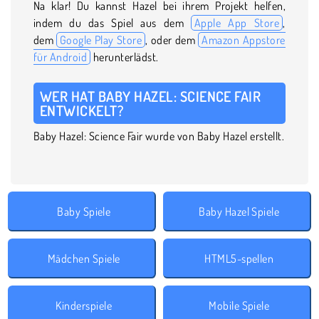
Na klar! Du kannst Hazel bei ihrem Projekt helfen,
indem du das Spiel aus dem
Apple App Store
,
dem
Google Play Store
, oder dem
Amazon Appstore
für Android
herunterlädst.
WER HAT BABY HAZEL: SCIENCE FAIR
ENTWICKELT?
Baby Hazel: Science Fair wurde von Baby Hazel erstellt.
Baby Spiele
Baby Hazel Spiele
Mädchen Spiele
HTML5-spellen
Kinderspiele
Mobile Spiele