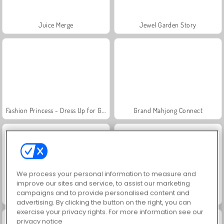
Juice Merge
Jewel Garden Story
Fashion Princess - Dress Up for Girls
Grand Mahjong Connect
We process your personal information to measure and
improve our sites and service, to assist our marketing
campaigns and to provide personalised content and
Masha and the Bear: Meadows
Scala 40
advertising. By clicking the button on the right, you can
exercise your privacy rights. For more information see our
privacy notice