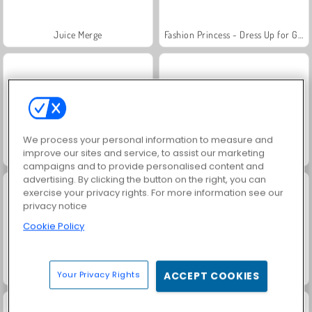
Juice Merge
Fashion Princess - Dress Up for Girls
We process your personal information to measure and
improve our sites and service, to assist our marketing
Baby Hazel: Bad putzen
Baby Hazel: Tierdoktor
campaigns and to provide personalised content and
advertising. By clicking the button on the right, you can
exercise your privacy rights. For more information see our
privacy notice
Cookie Policy
Spaß mit Baby Hazel
Baby Hazel: Kochzeit
Your Privacy Rights
ACCEPT COOKIES