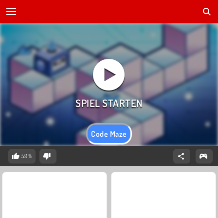
Code Maze
59%