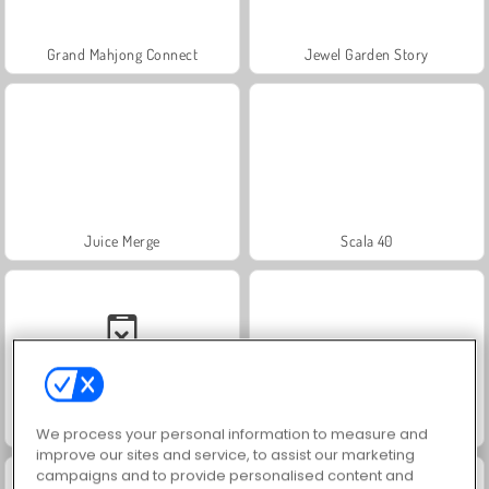
Grand Mahjong Connect
Jewel Garden Story
Juice Merge
Scala 40
Solitaire Social
Trollface Quest: USA 2
We process your personal information to measure and
improve our sites and service, to assist our marketing
campaigns and to provide personalised content and