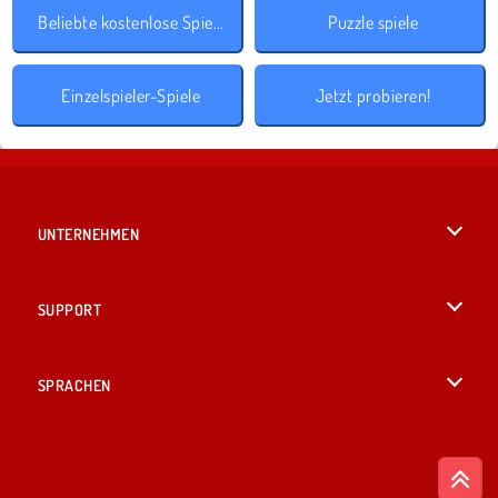
Beliebte kostenlose Spiele
Puzzle spiele
Einzelspieler-Spiele
Jetzt probieren!
UNTERNEHMEN
Benutzungsbedingungen
SUPPORT
Unsere Datenschutzre ...
Hilfe
SPRACHEN
Cookies
English
Cookie-Kontrolle