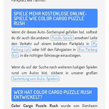
SPIELE MEHR KOSTENLOSE ONLINE-
SPIELE WIE COLOR CARGO PUZZLE
RUSH
Wenn dir dieses Auto-Sortierspiel gefallen hat, solltest
du dir auch die anderen
Puzzle-Spiele
ansehen! Leite
den Verkehr auf einem belebten Parkplatz in
My
Parking Lot
oder hilf den Fahrgästen in
Bus Parking
Out
, in die richtigen Fahrzeuge einzusteigen.
Wenn du auf der Suche nach weiteren lustigen Spielen
rund um Autos bist, stöbere in unserer großen
Sammlung von Auto-Spielen
.
WER HAT COLOR CARGO PUZZLE RUSH
ENTWICKELT?
Color Cargo Puzzle Rush
wurde von Geniteam