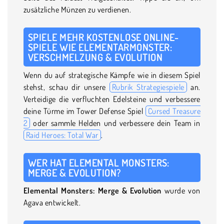
zusätzliche Münzen zu verdienen.
SPIELE MEHR KOSTENLOSE ONLINE-
SPIELE WIE ELEMENTARMONSTER:
VERSCHMELZUNG & EVOLUTION
Wenn du auf strategische Kämpfe wie in diesem Spiel
stehst, schau dir unsere
Rubrik Strategiespiele
an.
Verteidige die verfluchten Edelsteine und verbessere
deine Türme im Tower Defense Spiel
Cursed Treasure
2
oder sammle Helden und verbessere dein Team in
Raid Heroes: Total War
.
WER HAT ELEMENTAL MONSTERS:
MERGE & EVOLUTION?
Elemental Monsters: Merge & Evolution
wurde von
Agava entwickelt.