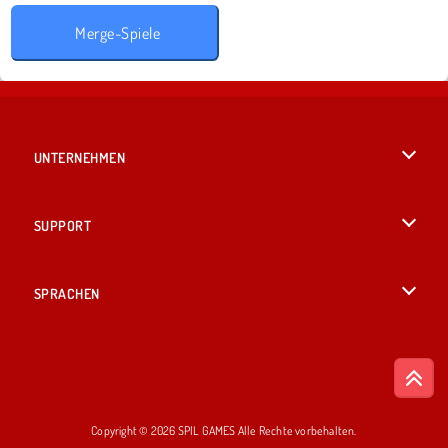
Merge-Spiele
UNTERNEHMEN
Benutzungsbedingungen
SUPPORT
Unsere Datenschutzre ...
Hilfe
SPRACHEN
Cookies
English
Cookie-Kontrolle
British English
Copyright © 2026 SPIL GAMES Alle Rechte vorbehalten.