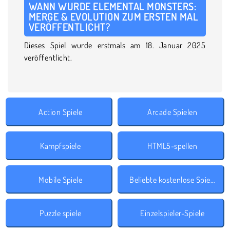
WANN WURDE ELEMENTAL MONSTERS:
MERGE & EVOLUTION ZUM ERSTEN MAL
VERÖFFENTLICHT?
Dieses Spiel wurde erstmals am 18. Januar 2025
veröffentlicht.
Action Spiele
Arcade Spielen
Kampfspiele
HTML5-spellen
Mobile Spiele
Beliebte kostenlose Spiele
Puzzle spiele
Einzelspieler-Spiele