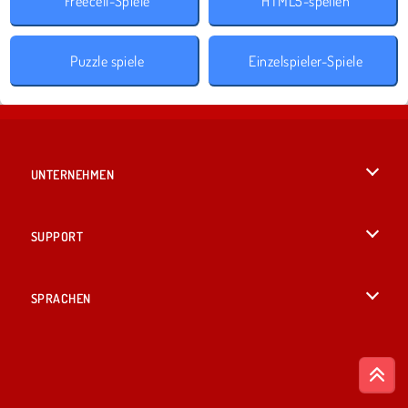
Freecell-Spiele
HTML5-spellen
Puzzle spiele
Einzelspieler-Spiele
UNTERNEHMEN
Benutzungsbedingungen
SUPPORT
Unsere Datenschutzre ...
Hilfe
SPRACHEN
Cookies
English
Cookie-Kontrolle
British English