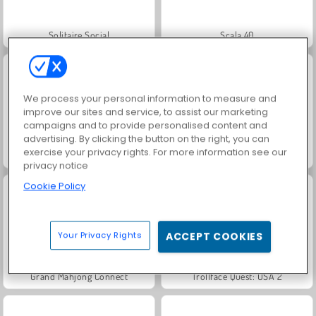
Solitaire Social
Scala 40
We process your personal information to measure and
improve our sites and service, to assist our marketing
campaigns and to provide personalised content and
advertising. By clicking the button on the right, you can
exercise your privacy rights. For more information see our
Jewel Garden Story
Juice Merge
privacy notice
Cookie Policy
Your Privacy Rights
ACCEPT COOKIES
Grand Mahjong Connect
Trollface Quest: USA 2