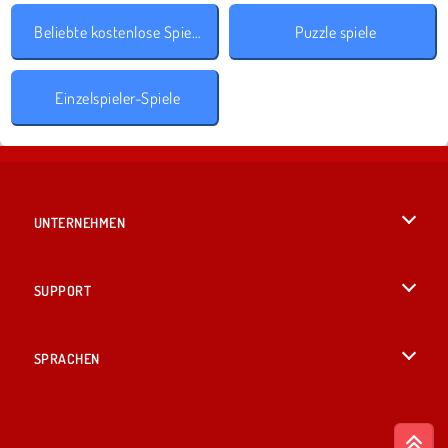
Beliebte kostenlose Spiele
Puzzle spiele
Einzelspieler-Spiele
UNTERNEHMEN
Benutzungsbedingungen
SUPPORT
Unsere Datenschutzre ...
Hilfe
SPRACHEN
Cookies
English