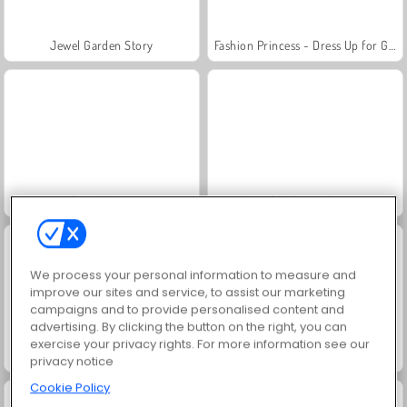
Jewel Garden Story
Fashion Princess - Dress Up for Girls
Juice Merge
Grand Mahjong Connect
We process your personal information to measure and
improve our sites and service, to assist our marketing
campaigns and to provide personalised content and
advertising. By clicking the button on the right, you can
exercise your privacy rights. For more information see our
Masha and the Bear: Meadows
Scala 40
privacy notice
Cookie Policy