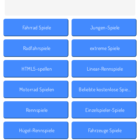
Fahrrad Spiele
Jungen-Spiele
Radfahrspiele
extreme Spiele
HTML5-spellen
Linear-Rennspiele
Motorrad Spielen
Beliebte kostenlose Spiele
Rennspiele
Einzelspieler-Spiele
Hügel-Rennspiele
Fahrzeuge Spiele