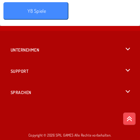
Y8 Spiele
UNTERNEHMEN
Benutzungsbedingungen
SUPPORT
Unsere Datenschutzre ...
Hilfe
SPRACHEN
Cookies
English
Cookie-Kontrolle
British English
Copyright © 2026 SPIL GAMES Alle Rechte vorbehalten.