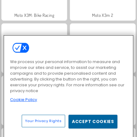
Moto X3M: Bike Racing
Moto X3m 2
We process your personal information to measure and
improve our sites and service, to assist our marketing
Trollface Quest: USA 2
Jewel Garden Story
campaigns and to provide personalised content and
advertising. By clicking the button on the right, you can
exercise your privacy rights. For more information see our
privacy notice
Cookie Policy
Juice Merge
Grand Mahjong Connect
Your Privacy Rights
ACCEPT COOKIES