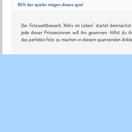
85% der spieler mögen dieses spiel
Der Fotowettbewerb "Aktiv im Leben" startet demnächst
und Designspiel? Sie brauchen den richtigen Ort dafür
jede dieser Prinzessinnen will ihn gewinnen. Hilfst du i
das perfekte Foto zu machen in diesem spannenden Ankle
Ankleiden
Mädchen
Umstyling
Mobile
Prinz
UNT
Ben
Uns