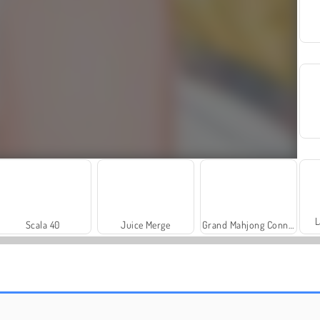
L
Scala 40
Juice Merge
Grand Mahjong Connect
Royal Story
Rummy World