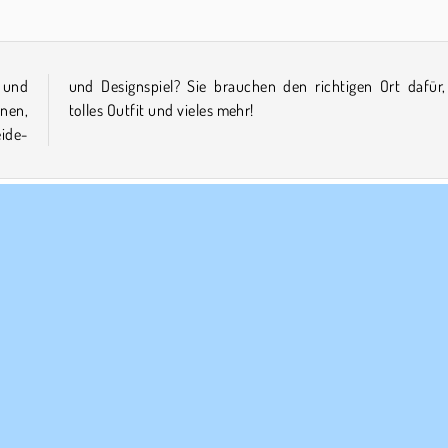
 und
, ein
hnen,
tolles Outfit und vieles mehr!
ide-
essinen
ERNEHMEN
SUPPORT
utzungsbedingungen
Cookies
Hilfe
ere Datenschutzre ...
Cookie-Kontrolle