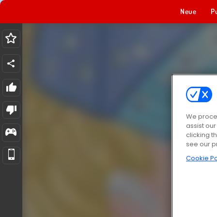
Neue
P
We proces
assist ou
clicking t
see our p
Cookie Po