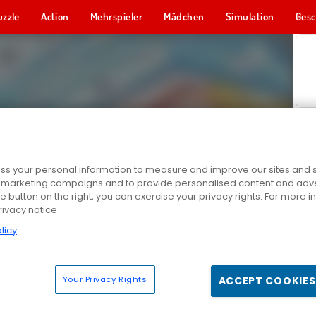
uzzle
Action
Mehrspieler
Mädchen
Simulation
Gesc
s your personal information to measure and improve our sites and s
r marketing campaigns and to provide personalised content and adver
he button on the right, you can exercise your privacy rights. For more 
rivacy notice
licy
Your Privacy Rights
ACCEPT COOKIES