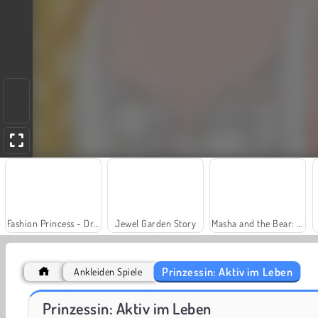
Fashion Princess - Dress Up for Girls
Jewel Garden Story
Masha and the Bear: Meadows
Prinzessin: Aktiv im Leben
Ankleiden Spiele
Farm Merge Valley
Heroes of Myths
Prinzessin: Aktiv im Leben