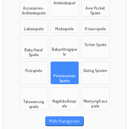
Ankleidespiel
Accessoires-
Avie Pocket
Ankleidespiele
Spiele
Liebesspiele
Modespiele
Friseurspiele
Torten Spiele
Babysittingspie
Baby Hazel
le
Spiele
Putzspiele
Dating Spielen
Prinzessinen
Spiele
Nagelstudiospi
Meerjungfraus
Tätowierung
ele
piele
spiele
Mehr Kategorien