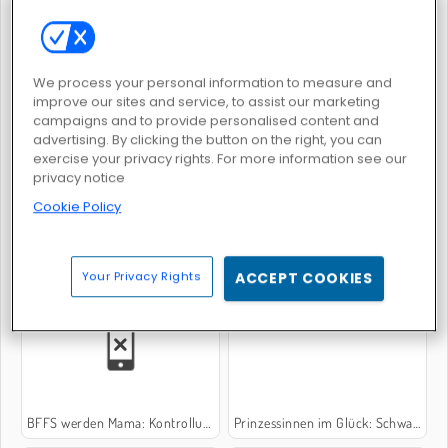
We process your personal information to measure and
improve our sites and service, to assist our marketing
Die schläfrige Prinzessin: Zwillinge!
Prinzessin: Herbstgarderobe für Städter
campaigns and to provide personalised content and
advertising. By clicking the button on the right, you can
exercise your privacy rights. For more information see our
privacy notice
Cookie Policy
Viel los beim Zahnarzt
Eisprinzessin: Puppenhaus
Your Privacy Rights
ACCEPT COOKIES
BFFS werden Mama: Kontrolluntersuchung
Prinzessinnen im Glück: Schwangere BFFs