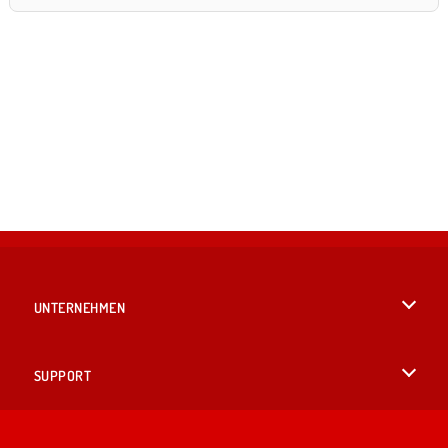
UNTERNEHMEN
Benutzungsbedingungen
SUPPORT
Unsere Datenschutzre ...
Hilfe
SPRACHEN