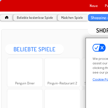
Neue
P
Shopping-
Beliebte kostenlose Spiele
Mädchen Spiele
SHO
BELIEBTE SPIELE
We proces
assist ou
clicking t
see our p
Cookie Po
Penguin Diner
Pinguin-Restaurant 2
Shopping Mall T