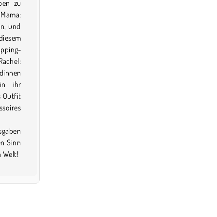
pen zu
 Mama:
en, und
 diesem
pping-
achel:
ndinnen
in ihr
 Outfit
ssoires
usgaben
en Sinn
 Welt!