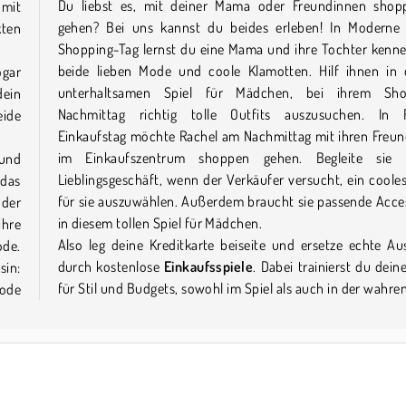
Du liebst es, mit deiner Mama oder Freundinnen shop
 mit
gehen? Bei uns kannst du beides erleben! In Moderne
kten
Shopping-Tag lernst du eine Mama und ihre Tochter kenn
beide lieben Mode und coole Klamotten. Hilf ihnen in
ogar
unterhaltsamen Spiel für Mädchen, bei ihrem Sho
dein
Nachmittag richtig tolle Outfits auszusuchen. In R
eide
Einkaufstag möchte Rachel am Nachmittag mit ihren Freu
im Einkaufszentrum shoppen gehen. Begleite sie 
 und
Lieblingsgeschäft, wenn der Verkäufer versucht, ein cooles
 das
für sie auszuwählen. Außerdem braucht sie passende Acce
 der
in diesem tollen Spiel für Mädchen.
ihre
Also leg deine Kreditkarte beiseite und ersetze echte A
ode.
durch kostenlose
Einkaufsspiele
. Dabei trainierst du dein
sin:
für Stil und Budgets, sowohl im Spiel als auch in der wahren
Mode