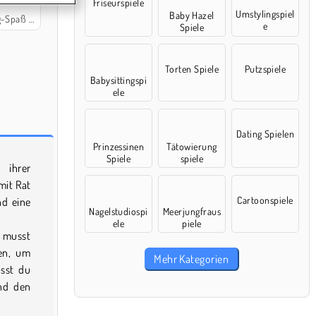
Friseurspiele
Umstylingspiel
Baby Hazel
ür Mädchen
e
Spiele
Torten Spiele
Putzspiele
Babysittingspi
ele
Dating Spielen
Prinzessinen
Tätowierung
Spiele
spiele
 ihrer
mit Rat
Cartoonspiele
nd eine
Nagelstudiospi
Meerjungfraus
ele
piele
 musst
hen, um
Mehr Kategorien
sst du
nd den