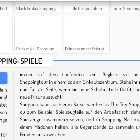
riday
Black Friday Shopping Mania
Idle Fashion Shop
Foto-Shopping-Spaß f
Prinzessin: Chaos am Black Friday
Prinzessinnen: Feiertagsangebote
PPING-SPIELE
immer auf dem Laufenden sein. Begleite sie bei
Shoppingtour in einem coolen Einkaufszentrum. Stehe ihr 
und Tat zur Seite, wenn sie neue Schuhe, tolle Outfits u
ein
neue Frisur aussucht!
ung!
Shoppen kann auch zum Rätsel werden! In The Toy Shop
stet
du zum Beispiel Spielzeugteile auf den Arbeitstisch zie
ssen
Spielzeuge zusammenzusetzen, und in Shopping Mall mu
enge
einem Mädchen helfen, alle Gegenstände zu sammeln u
Feinden auszuweichen.
 für