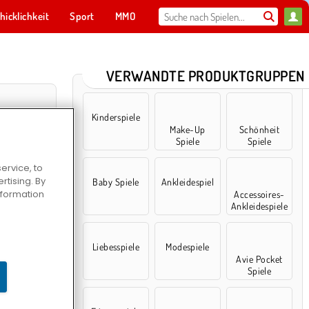
hicklichkeit
Sport
MMO
Für dich
VERWANDTE PRODUKTGRUPPEN
Kinderspiele
Make-Up
Schönheit
Spiele
Spiele
ervice, to
tising. By
Baby Spiele
Ankleidespiel
information
Accessoires-
Ankleidespiele
 Sale
Liebesspiele
Modespiele
Avie Pocket
Spiele