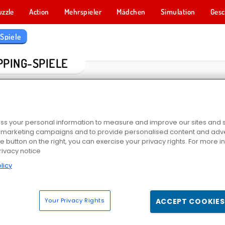
uzzle
Action
Mehrspieler
Mädchen
Simulation
Gesc
Spiele
PPING-SPIELE
s your personal information to measure and improve our sites and s
r marketing campaigns and to provide personalised content and adver
he button on the right, you can exercise your privacy rights. For more 
rivacy notice
licy
ycoon
Shopaholic: Rio
Flucht aus dem Schokoladengeschäft
Obby Yard
Your Privacy Rights
ACCEPT COOKIES