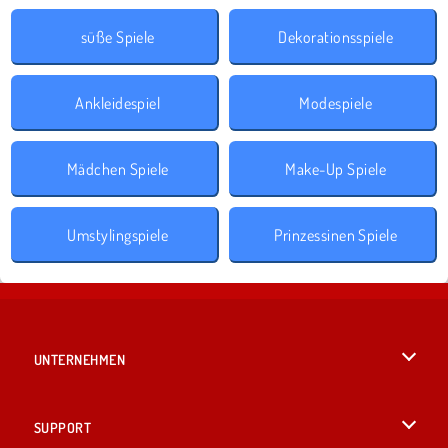
süße Spiele
Dekorationsspiele
Ankleidespiel
Modespiele
Mädchen Spiele
Make-Up Spiele
Umstylingspiele
Prinzessinen Spiele
UNTERNEHMEN
Benutzungsbedingungen
SUPPORT