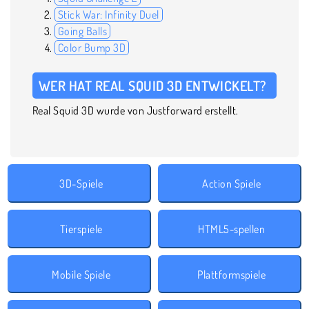
Stick War: Infinity Duel
Going Balls
Color Bump 3D
WER HAT REAL SQUID 3D ENTWICKELT?
Real Squid 3D wurde von Justforward erstellt.
3D-Spiele
Action Spiele
Tierspiele
HTML5-spellen
Mobile Spiele
Plattformspiele