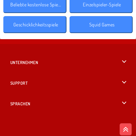
Beliebte kostenlose Spiele
Einzelspieler-Spiele
Geschicklichkeitsspiele
Squid Games
UNTERNEHMEN
Benutzungsbedingungen
SUPPORT
Unsere Datenschutzre ...
Hilfe
SPRACHEN
Cookies
English
Cookie-Kontrolle