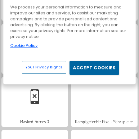
We process your personal information to measure and
improve our sites and service, to assist our marketing
Match Arena Multiplayer
Sniper Clash 3D
campaigns and to provide personalised content and
advertising. By clicking the button on the right, you can
exercise your privacy rights. For more information see our
privacy notice
Cookie Policy
Your Privacy Rights
ACCEPT COOKIES
Sniper Strike
Scharfschütze: Jeder Schuss ein Treffer
Masked Forces 3
Kampfgefecht: Pixel-Mehrspieler