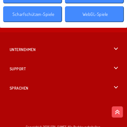
Scharfschützen-Spiele
WebGL-Spiele
UNTERNEHMEN
Benutzungsbedingungen
SUPPORT
Unsere Datenschutzre ...
Hilfe
SPRACHEN
Cookies
English
Cookie-Kontrolle
British English
Copyright © 2026 SPIL GAMES Alle Rechte vorbehalten.