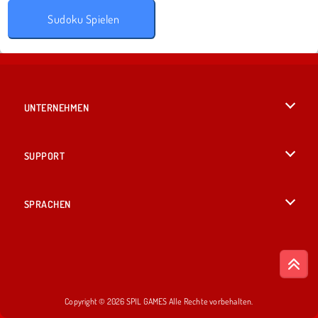
Sudoku Spielen
UNTERNEHMEN
Benutzungsbedingungen
SUPPORT
Unsere Datenschutzre ...
Hilfe
SPRACHEN
Cookies
English
Cookie-Kontrolle
British English
Copyright © 2026 SPIL GAMES Alle Rechte vorbehalten.