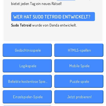
bietet jeden Tag ein neues Rätsel!
WER HAT SUDO TETROID ENTWICKELT?
Sudo Tetroid
wurde von Denda entwickelt.
Gedächtnisspiele
HTML5-spellen
Logikspiele
Mobile Spiele
Beliebte kostenlose Spiele
Puzzle spiele
Einzelspieler-Spiele
Jetzt probieren!