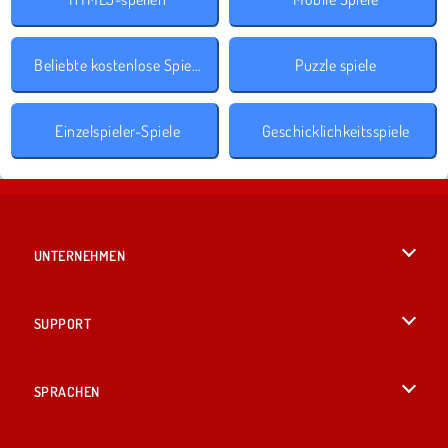
Beliebte kostenlose Spiele
Puzzle spiele
Einzelspieler-Spiele
Geschicklichkeitsspiele
UNTERNEHMEN
Benutzungsbedingungen
SUPPORT
Unsere Datenschutzre ...
Hilfe
SPRACHEN
Cookies
British English