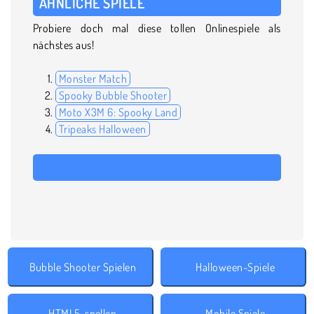
ÄHNLICHE SPIELE
Probiere doch mal diese tollen Onlinespiele als
nächstes aus!
Monster Match
Spooky Bubble Shooter
Moto X3M 6: Spooky Land
Tripeaks Halloween
Bubble Shooter Spielen
Halloween-Spiele
HTML5-spellen
Mobile Spiele