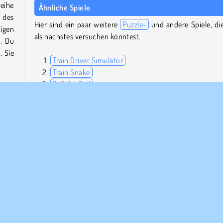
Reihe
Ähnliche Spiele
 des
Hier sind ein paar weitere
Puzzle-
und andere Spiele, di
tigen
als nächstes versuchen könntest.
. Du
. Sie
Train Driver Simulator
Train Snake
Roll the Ball
Balancity
edem
 auf
Kann ich Conduct THIS auf dem Handy spielen?
äste
Ja, du kannst es derzeit bei
Google Play
oder im
Apple
tzt.
Store
herunterladen.
Wer hat Conduct THIS entwickelt?
Conduct THIS wurde von Northplay entwickelt.