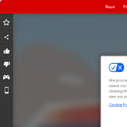
Neue
P
We proces
assist ou
clicking t
see our p
Cookie Po