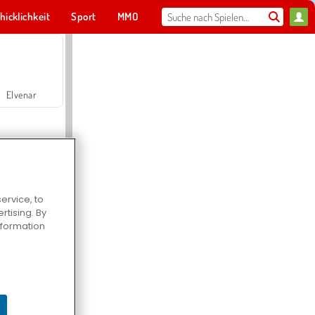
hicklichkeit
Sport
MMO
Für dich
Elvenar
ervice, to
tising. By
Hospital Surgeon Doctor Game
information