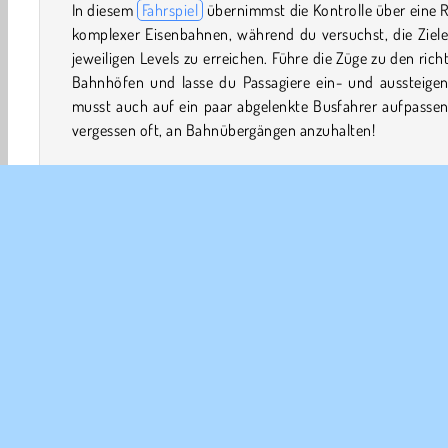
In diesem
Fahrspiel
übernimmst die Kontrolle über eine 
komplexer Eisenbahnen, während du versuchst, die Ziele
jeweiligen Levels zu erreichen. Führe die Züge zu den rich
Bahnhöfen und lasse du Passagiere ein- und aussteigen
musst auch auf ein paar abgelenkte Busfahrer aufpassen
vergessen oft, an Bahnübergängen anzuhalten!
Wie spielt man Conduct THIS?
Conduct THIS ist ein Simulationsspiel, bei dem du in j
Level einen oder mehrere Züge steuern kannst. Du’musst
verschiedene Gefahren achten, während du deine Fahrg
an einer Reihe von Bahnhöfen aufnimmst und wieder abse
Steuerung
KLICKE MIT LINKS auf einen Zug, um ihn zu bewegen.