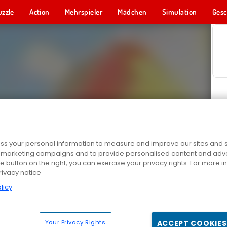
uzzle
Action
Mehrspieler
Mädchen
Simulation
Gesc
s your personal information to measure and improve our sites and s
r marketing campaigns and to provide personalised content and adver
he button on the right, you can exercise your privacy rights. For more 
rivacy notice
licy
Your Privacy Rights
ACCEPT COOKIES