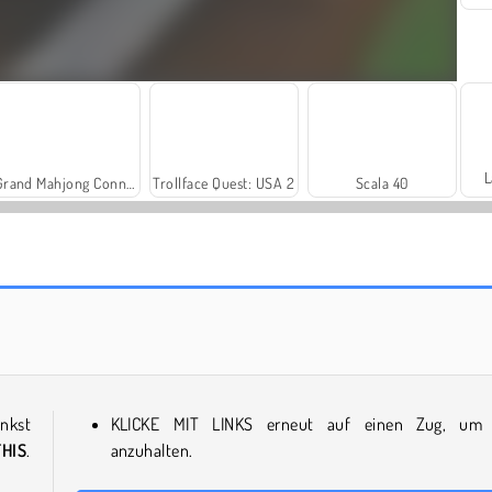
L
Grand Mahjong Connect
Trollface Quest: USA 2
Scala 40
Farm Merge Valley
Masha and the Bear: Meadows
enkst
KLICKE MIT LINKS erneut auf einen Zug, um 
THIS
.
anzuhalten.