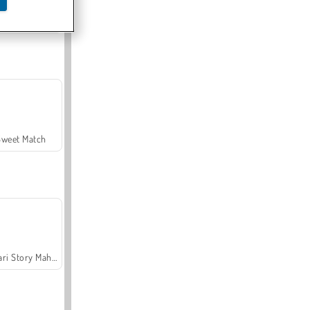
Offroad Crash Climber 4X4
Sweet Match
Safari Story Mahjong