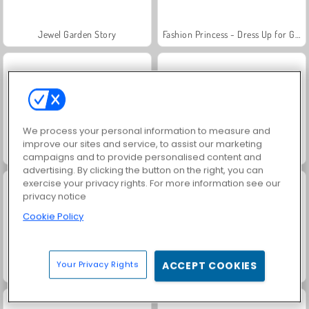
Jewel Garden Story
Fashion Princess - Dress Up for Girls
We process your personal information to measure and
improve our sites and service, to assist our marketing
Juice Merge
Grand Mahjong Connect
campaigns and to provide personalised content and
advertising. By clicking the button on the right, you can
exercise your privacy rights. For more information see our
privacy notice
Cookie Policy
Your Privacy Rights
ACCEPT COOKIES
Trollface Quest: USA 2
Masha and the Bear: Meadows