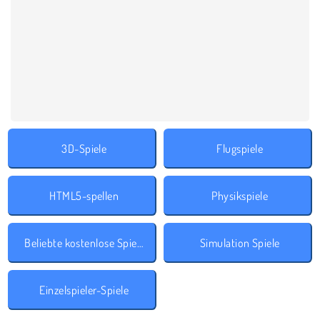
3D-Spiele
Flugspiele
HTML5-spellen
Physikspiele
Beliebte kostenlose Spiele
Simulation Spiele
Einzelspieler-Spiele