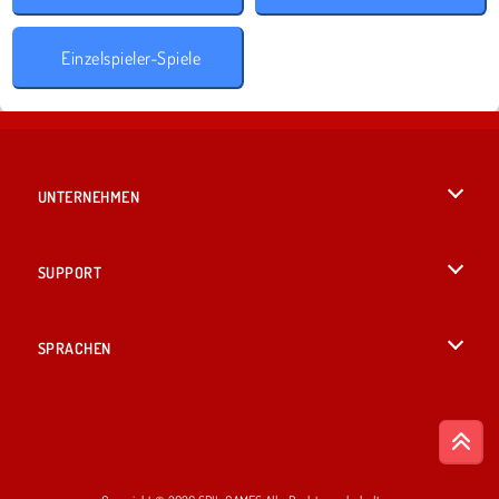
Einzelspieler-Spiele
UNTERNEHMEN
Benutzungsbedingungen
SUPPORT
Unsere Datenschutzre ...
Hilfe
SPRACHEN
Cookies
British English
Cookie-Kontrolle
Русский