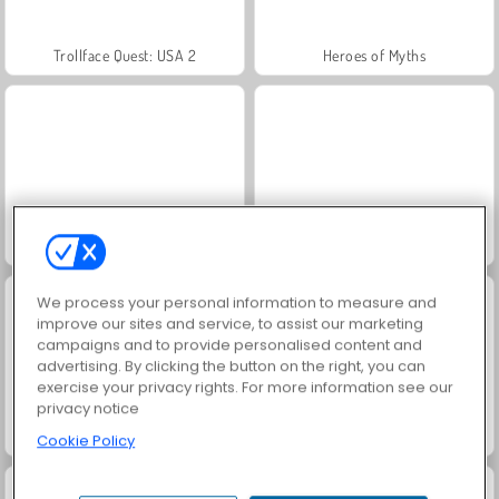
Trollface Quest: USA 2
Heroes of Myths
Jewel Garden Story
Juice Merge
We process your personal information to measure and
improve our sites and service, to assist our marketing
campaigns and to provide personalised content and
advertising. By clicking the button on the right, you can
exercise your privacy rights. For more information see our
privacy notice
Grand Mahjong Connect
Masha and the Bear: Meadows
Cookie Policy