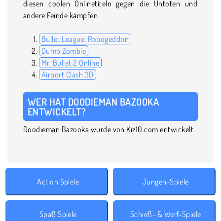
diesen coolen Onlinetiteln gegen die Untoten und
andere Feinde kämpfen.
Bullet League: Robogeddon
Dumb Zombie
Mr. Bullet 2 Online
Airport Clash 3D
WER HAT DOODIEMAN BAZOOKA
ENTWICKELT?
Doodieman Bazooka wurde von Kiz10.com entwickelt.
Action Spiele
Jungen-Spiele
Spaß Spiele
Schieß- & Werf-Spiele