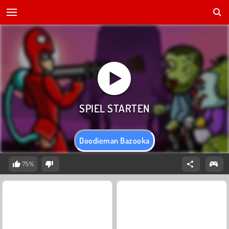
Doodieman Bazooka
75%