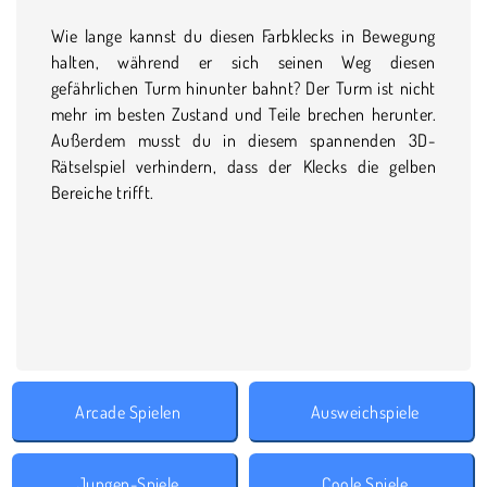
Wie lange kannst du diesen Farbklecks in Bewegung
halten, während er sich seinen Weg diesen
gefährlichen Turm hinunter bahnt? Der Turm ist nicht
mehr im besten Zustand und Teile brechen herunter.
Außerdem musst du in diesem spannenden 3D-
Rätselspiel verhindern, dass der Klecks die gelben
Bereiche trifft.
Arcade Spielen
Ausweichspiele
Jungen-Spiele
Coole Spiele