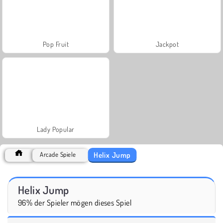
Pop Fruit
Jackpot
Lady Popular
Helix Jump
Arcade Spiele
Helix Jump
96% der Spieler mögen dieses Spiel